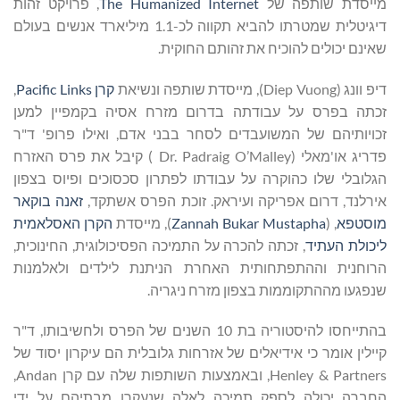
מייסדת שותפה של
The Humanized Internet
, פרויקט זהות
דיגיטלית שמטרתו להביא תקווה לכ-1.1 מיליארד אנשים בעולם
שאינם יכולים להוכיח את זהותם החוקית.
דיפ וונג (Diep Vuong), מייסדת שותפה ונשיאת
קרן Pacific Links
,
זכתה בפרס על עבודתה בדרום מזרח אסיה בקמפיין למען
זכויותיהם של המשועבדים לסחר בבני אדם, ואילו פרופ' ד"ר
פדריג או'מאלי (Dr. Padraig O’Malley ) קיבל את פרס האזרח
הגלובלי שלו כהוקרה על עבודתו לפתרון סכסוכים ופיוס בצפון
אירלנד, דרום אפריקה ועיראק. זוכת הפרס אשתקד,
זאנה בוקאר
מוסטפא
, (
Zannah Bukar Mustapha
), מייסדת
הקרן האסלאמית
ליכולת העתיד
, זכתה להכרה על התמיכה הפסיכולוגית, החינוכית,
הרוחנית וההתפתחותית האחרת הניתנת לילדים ולאלמנות
שנפגעו מההתקוממות בצפון מזרח ניגריה.
בהתייחסו להיסטוריה בת 10 השנים של הפרס ולחשיבותו, ד"ר
קיילין אומר כי אידיאלים של אזרחות גלובלית הם עיקרון יסוד של
Henley & Partners, ובאמצעות השותפות שלה עם קרן Andan,
החברה יכולה לספק תמיכה לאלה שנעקרו מבתיהם על ידי