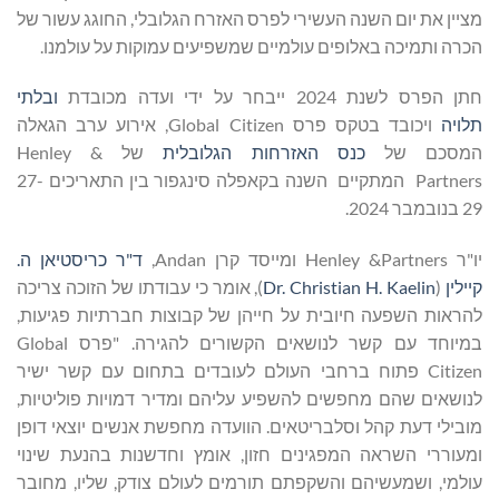
מציין את יום השנה העשירי לפרס האזרח הגלובלי, החוגג עשור של
הכרה ותמיכה באלופים עולמיים שמשפיעים עמוקות על עולמנו.
חתן הפרס לשנת 2024 ייבחר על ידי ועדה מכובדת
ובלתי
תלויה
ויכובד בטקס פרס Global Citizen, אירוע ערב הגאלה
המסכם של
כנס האזרחות הגלובלית
של Henley &
Partners המתקיים השנה בקאפלה סינגפור בין התאריכים 27-
29 בנובמבר 2024.
יו"ר Henley &Partners ומייסד קרן Andan,
ד"ר כריסטיאן ה.
קיילין
(
Dr. Christian H. Kaelin
), אומר כי עבודתו של הזוכה צריכה
להראות השפעה חיובית על חייהן של קבוצות חברתיות פגיעות,
במיוחד עם קשר לנושאים הקשורים להגירה. "פרס Global
Citizen פתוח ברחבי העולם לעובדים בתחום עם קשר ישיר
לנושאים שהם מחפשים להשפיע עליהם ומדיר דמויות פוליטיות,
מובילי דעת קהל וסלבריטאים. הוועדה מחפשת אנשים יוצאי דופן
ומעוררי השראה המפגינים חזון, אומץ וחדשנות בהנעת שינוי
עולמי, ושמעשיהם והשקפתם תורמים לעולם צודק, שליו, מחובר