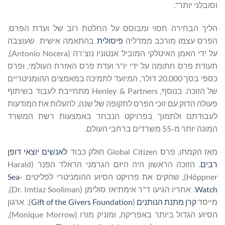
וסובלני יותר".
הליך הבחירה חסוי ומבוסס על החלטת רוב של ועדת הפרס.
הפרס עצמו מורכב ממדליה
פיסולית
בהתאמה אישית שעוצבה
על ידי האמן האיטלקי המוביל אנטוניו נוצ'רה (Antonio Nocera),
תעודת פרס חתומה על ידי יו"ר ועדת פרס האזרח העולמי, ופרס
כספי בסך 20,000 דולר, המיועד לתמיכה במאמצים ההומניטריים
של הזוכה. בנוסף, Henley & Partners מתחייבת לעבוד בשיתוף
פעולה הדוק עם זוכי הפרס לתקופה של שנה, להעלות את המודעות
לעבודתם ולתמוך בפרויקט הנבחר באמצעות רשת המשרד
המונה יותר מ-55 משרדים ברחבי העולם.
מאז הקמתו, פרס Global Citizen חולק כבוד
לאנשים יוצאי דופן
רבים
. הזוכה הראשון היה היזם הגרמני הראלד הפנר (Harald
Höppner), שהקים את פרויקט הסיוע ההומניטרי לפליטים
Sea-
Watch
. אחריו הגיעו ד"ר אימתיאז סולימן (Dr. Imtiaz Sooliman),
מייסד
קרן מתנת הנותנים
(
Gift of the Givers Foundation
), ארגון
הסיוע הגדול ביותר באפריקה, ומוניק מורו (Monique Morrow),