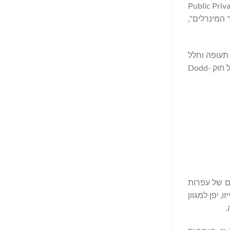
Public Private A
ל מגזר המינרלים",
טרוניקה, תעופה וחלל
ומכוניות), ממשלות ובעלי עניין אחרים. חברות במורד הזרם מסתמכות על התאימות של מפעלי היתוך כמו GAM כדי לציית לסעיף 1502 של חוק Dodd-
הגדולים בעולם של עפרות
 יפן למגוון