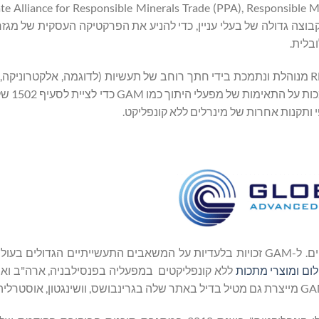
ארגונים כמו ה-lliance for Responsible Minerals Trade (PPA), Responsible Minerals Initiative
וף פעולה ופיתוח כלכלי (OECD), כמו גם עם קבוצה גדולה של בעלי עניין, כדי להניע את הפרקטיקה העסקית ש
תוכנית ביקורת הנאותות עבור מינרלים בקונפליקט של RMI-RMAP מנוהלת ונתמכת בידי חתך רוחב של תעשיות (לדוגמה, אלק
GAM היא יצרנית מובילה של מוצרי טנטלום ובדיל ללא קונפליקטים. ל-GAM זכויות בלעדיות על המשאבים התעשייתיים 
ום ומוצרי
מתכות
ללא קונפליקטים במפעליה בפנסילבניה, ארה"ב ואייזו,