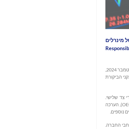
ות של מינרלים
Responsible Minerals Initi)
GAM השיגה ציון דרך נוסף בקידום תפקידה המנהיגותי בבדיקת נאותות ובסחר אחראי במינרלים: בעקבות ביקורות שבוצעו באוגוסט וספטמבר 2024,
ים לתקני הביקורת
בידי צד שלישי.
הביקורת כוללת ראיות מאמתות של: עמידה בהנחיות בדיקת הנאותות בת חמשת השלבים של הארגון לשיתוף פעולה ופיתוח כלכלי (OECD), הערכה
 נוספים.
יקת נאותות של מינרלים ברחבי החברה.