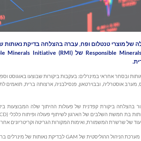
Global Advanced M), יצרנית מובילה של מוצרי טנטלום ופח, עברה בהצלחה בדיקת נאות
בקונפליקט באמצעות Responsible Minerals Assurance Process (RMAP) של ative (RMI
ית.
ים של GAM באיזו, יפן, גרינבושס, מערב אוסטרליה, ובבוירטאון, פנסילבניה, ארצותה ברית, תואמ
של RMAP-RMI חברה חייבת לעבור בהצלחה ביקורת קפדנית של פעולות ההיתוך שלה המבוצעות 
ד של שרשרת המשמורת, ואימות המקורות הגריטה וקריטריונים אחרים
"ביקורות מוצלחות אלו מהוות עדות נוספת לאפקטיביות של גישת מערכת הניהול ההוליסטית של GAM לבד