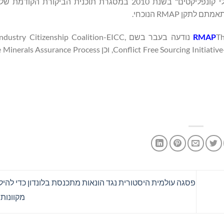
The Responsible Business Alliance (RBA) נודעה בעבר בשם zenship Coalition-EICC
Responsible Minerals Initiative (RMI) נודעה בעבר בשם Conflict Free Sourcing Initiative-CFSI, וכן
פסגה עולמית היסטורית נגד הונאות מתכנסת בלונדון כדי להי
מקוונות 