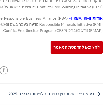
Conflict-Free Sourcing Initiative (CFSI) וממשיכים לשמור על התאמתם לתקן RMAP הנוכחי.
אודות RBA, RMI ו- RMAP
(RMAP) נודע בעבר כ-Conflict Free Smelter Program (CFSP).
לחץ כאן להדפסת המאמר
דעה: : כיצד הניחה סין בסיס טוב לפיתוח כלכלי ב-2025