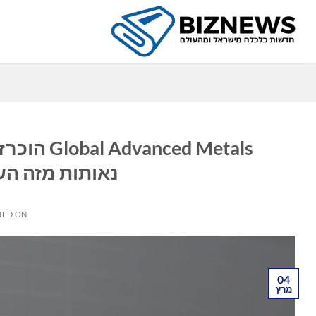
Ski
t
conten
כ
d Metals
נאותות מזה השנה ה-15 שנ
TED ON
04
מרץ