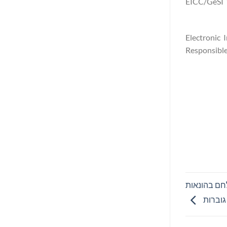
מתקני ההתכה של GAM ביפן ובארה"ב הוכרזו לראשונה כ"נטולי קונפליקטים" בשנת 2010 במסגרת תוכנית הביקורת הקודמת של EICC/GeSI
Electronic Industry Citi,
 Responsible Minerals Assurance Process
לחם בהונאות
גוברות