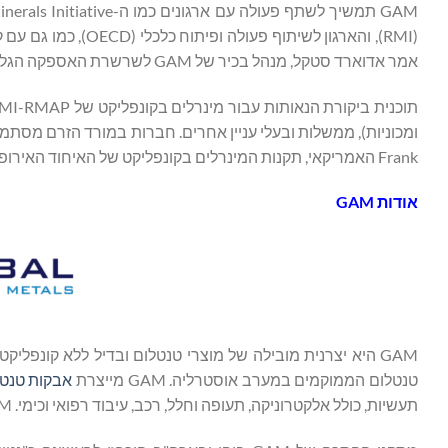
GAM תמשיך לשתף פעולה עם 
(RMI), והארגון לשית
אמר אדוארד סטקל, מנהל בכיר של GAM לשרשרת האספקה ​​הגלובלית.
Frank האמריקאי, תקנות המינרלים בקונפליקט של האיחוד האירופי ותקנות אחרות של מינרלים ללא קונפליקט.
אודות GAM
טנטלום הממוקמים במערב אוסטרליה. GAM מייצרת
אבקות טנטל
תעשיות, כולל אלקטרוניקה, תעופה וחלל, רכב, עיבוד רפואי וכימי. GAM מייצרת גם מטיל בדיל באתר שלה בגרינבושס, וושינגטון, אוסטרליה.