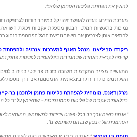
להאיץ את הפחתת פליטות הפחמן שלהם".
מערכת הדירוג נועדה לאפשר זיהוי קל במיוחד הודות לגרפיקה וי
נמוכות בתעשיות המלט והבטון מספקת עקביות ויכולת השוואה. 
להתאים אותן לצרכיהן אם חישוב טביעת הרגל הפחמנית הנהוג בהן
ריקרדו סביליאנו, מנהל האגף למערכות אנרגיה ולהפחתת פל
קדימה לקראת האחדה של הגדרות בינלאומיות לפליטות פחמן נמו
התעשייה מציגה התקדמות חשובה בזכות פרויקטי בנייה בולטים 
השקת מערכת הדירוג הבינלאומית הזו מסמנת אבן דרך נוספת לעבר
מרלן דאנס, מומחית להפחתת פליטות פחמן ולתכנון בר-קיימ
בינלאומית עקבית של פליטות פחמן נמוכות – שתאומץ על ידי כל המ
"אנחנו רואים ערך רב בכלי פשוט וידידותי למשתמש, המותאם לצוותי
הפחמנית של הבטון שבו הם משתמשים".
תומס גיו הוסיף
:
"מערכת דירוג זו מאפשרת כעת לגופים ממשלתי