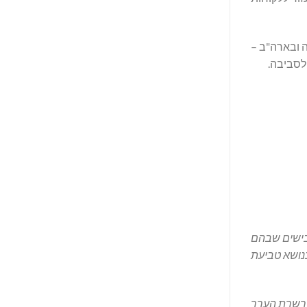
ה ובארה"ב –
לסביבה.
כבישים שבהם
בנושא טביעת
שרשרת הערך