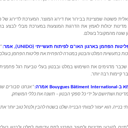
זואלית פשוטה שמציינת בבירור את דירוג המוצר. המערכת לדירוג של 
מדינות יכולות לאמץ את הדרגות המוצעות במערכת מבלי לבצע בהן ש
 שונה מהמקובל בעולם.
יטות הפחמן בארגון האו"ם לפיתוח תעשייתי (
UNIDO
), אמר:
"
כות בתעשיות המלט והבטון במטרה להפחית את פליטות הפחמן בעולם"
שכבר מדגימים את השימוש במלט ובבטון בעלי טביעת רגל פחמנית נ
 קיימות רבה יותר.
א ב-
Bouygues Bâtiment International
אמרה:
"אנחנו סבורים שמ
דינות ושתיושם על ידי כל ספקי הבטון – תשנה את כללי המשחק.
 בנייה. הוא יעזור לצוותי הבנייה שלנו בשטח להבין ולנהל טוב יותר את
ים, לקובעי מדיניות ולמגזר הפרטי לתת עדיפות למלט ולבטון בעלי 