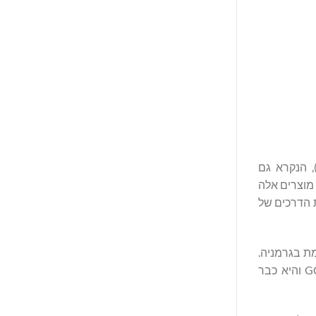
, הנקרא גם
בי ההשפעה הסביבתית של מוצרים (EPD). ההגדרות של מוצרים אלה
בהשראת ההגדרות לייצור מלט שחוברו על ידי הסוכנות הבינלאומית לאנרגיה (IEA) ומפת הדרכים של
ומיושמת בגרמניה.
המשרד הפדרלי הגרמני לכלכלה ולהגנת האקלים ו-VDZ (האיגוד הגרמני למלט) פיתחו תוכנית המותאמת במלואה למערכת ה-GCCA והיא כבר