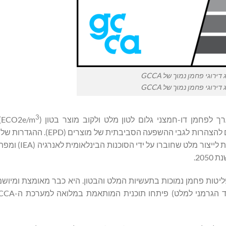
דירוגי פחמן נמוך של GCCA
דירוגי פחמן נמוך של GCCA
3
ן דו-חמצני גלום לטון מלט ולקוב מוצר בטון (ECO2e/m
)
"פוטנציאל להתחממות גלובלית" (GWP), כפי שחושב על פי תקנים להצהרות לג
לפליטות פחמן "נמוכות" ו"כמעט אפסיות" נוצרו 
ץ וליישם את המערכת של GCCA לדירוג של פליטות פחמן נמוכות בתעשיות המלט והבטון. היא כבר מאומצת 