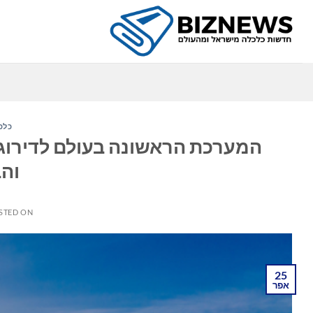
Ski
t
conten
כלכ
המערכת הראשונה בעולם לדירוג
וה
STED ON
25
אפר