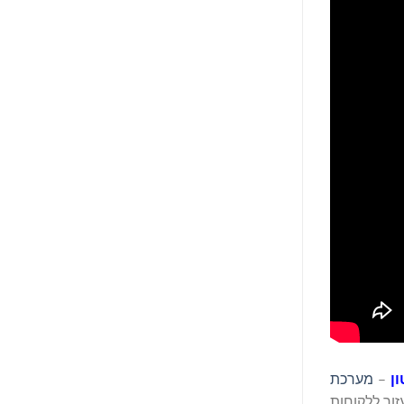
ן
–
מערכת
ור ללקוחות