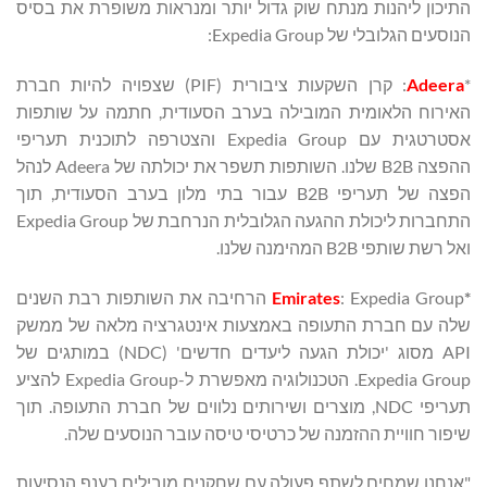
התיכון ליהנות מנתח שוק גדול יותר ומנראות משופרת את בסיס
הנוסעים הגלובלי של Expedia Group:
*
Adeera
: קרן השקעות ציבורית (PIF) שצפויה להיות חברת
האירוח הלאומית המובילה בערב הסעודית, חתמה על שותפות
אסטרטגית עם Expedia Group והצטרפה לתוכנית תעריפי
ההפצה B2B שלנו. השותפות תשפר את יכולתה של Adeera לנהל
הפצה של תעריפי B2B עבור בתי מלון בערב הסעודית, תוך
התחברות ליכולת ההגעה הגלובלית הנרחבת של Expedia Group
ואל רשת שותפי B2B המהימנה שלנו.
*
Emirates
: Expedia Group הרחיבה את השותפות רבת השנים
שלה עם חברת התעופה באמצעות אינטגרציה מלאה של ממשק
API מסוג 'יכולת הגעה ליעדים חדשים' (NDC) במותגים של
Expedia Group. הטכנולוגיה מאפשרת ל-Expedia Group להציע
תעריפי NDC, מוצרים ושירותים נלווים של חברת התעופה. תוך
שיפור חוויית ההזמנה של כרטיסי טיסה עובר הנוסעים שלה.
"אנחנו שמחים לשתף פעולה עם שחקנים מובילים בענף הנסיעות