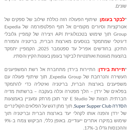
שונים.
*
לבקר בעומן
: שיתוף הפעולה הזה כוללת שילוב של ספקים של
אטרקציות וסיורים מקומיים אל תוף הפלטפורמה של Expedia
Group תוך שימוש בטכנולוגיית API ויצירה של קמפיין גלובלי
דיגיטלי שמתמקד בנוסעים מארצות הברית, בריטניה והמזרח
התיכון. בחודשים אפריל עד ספטמבר 2025, הקמפיין יתמקד
בהצעות מגוונות ואותנטיות לביקור בעומן בעונות הקיץ והסתיו.
*
תיירות בירדן
: התיירות בירדן מתחברת אל רשת המשפיענים
העשירה והנרחבת של Expedia Group, תוך שיתוף פעולה עם
משפיענים בארצות הברית, בריטניה ואיטליה כדי להתמקד
בפלאים של ירדן – הלך מפטרה וכלה בעקבה – ברשתות מדיה
חברתית. הצוות של E Studio יצר תוכן מרתק ומעניין באמצעות
הסדרה Super Supper Club
, תוך מתן דגש על הפלאים הקולינריים
של ירדן והפנה אותו לקהלי יעד בארצות הברית ובריטניה תוך
שימוש במיקרו אתרים ייעודיים. באופן כללי, הביקוש צמח ב-9%
וההכנסות גדלו ב-17%.