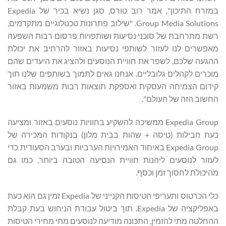
במזרח התיכון", אמר רוב טורס, סגן נשיא בכיר של Expedia
Group Media Solutions. "שילוב פתרונות טכנולוגיים מתקדמים,
רשת מתרחבת של סוכני נסיעות ושותפויות פרסום רבות השפעה
מאפשרים לנו לעזור לשותפי נסיעות באזור להרחיב את יכולת
ההגעה שלכם, לשפר את חוויית הנוסעים ולהציג את היעדים שהם
מוכרים לקהלים גלובליים. אנחנו גאים לתמוך בשותפים שלנו תוך
קידום הצמיחה העסקית ואספקת תוצאות רבות משמעות באזור
החשוב הזה של העולם".
Expedia Group ממשיכה להשקיע בחוויות נוסעים באזור ומציעה
כעת חבילות (טיסה + שהות בבית מלון) בנקודות המכירה של
Expedia Group באיחוד האמירויות הערביות ובערב הסעודית כדי
לעזור לנוסעים ליהנות חוויית הנסיעה הטובה ביותר, כמו גם
מהיכולת לחסוך זמן וכסף.
כלי הכרטוס ותעריפי הטיסות הקנייני של Expedia זמין גם הוא כעת
באפליקציה של Expedia. תוך ביטול עבודת הניחוש בעת קבלת
ההחלטה מתי להזמין, התכונה מודיעה לנוסעים מתי מחירי הטיסות