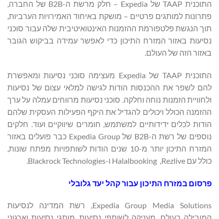
התוכנית TAAP של Expedia – חלק מרשת ה-B2B של החברה,
פתרונות למותגים פרטיים – מושקת באיחוד האמירויות הערביות,
תוך הנגשת פלטפורמת ההזמנות האינטואיטיבית שלה עבור סוכני
נסיעות באזור המזרח התיכון כדי לאפשר עמידה בביקוש הגובר
באזור הזה של העולם.
התוכנית TAAP של Expedia מעצימה סוכני נסיעות ומאפשרת
להם לשפר את ההכנסות הודות לגישה למלאי עצום של נסיעות
ולחוויית הזמנות נוחה וחלקה. סוכני נסיעות מרווחים עמלה על ערך
ההזמנה הכולל ויכולים להגדיל את היקף הפעילות העסקית שלהם
הודות לכלים ידידותיים למשתמש, חומרים שיווקיים ועוד. חלקים
נוספים של רשת ה-B2B של Expedia Group כבר פועלים באזור
המזרח התיכון יותר מ-10 שנים הודות לשותפויות מפתח שונות,
כולל עם Rezlive, ‏ Halalbooking ו-Blackrock Technologies.
פרסום במזרח התיכון עבור קהל יעד גלובלי
Expedia Group Media Solutions, רשת המדינה לנסיעות
המובילה בעולם, מעניקה לשותפי נסיעות, מותגי נסיעות וארגוני