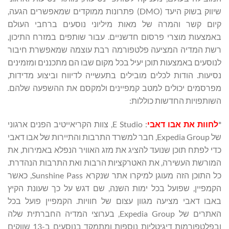
שיווק בשוק היעד (DMO) פתרונות ממוקדים שמאפשרים הגעה,
קיום קשר והמרה של מאות מיליוני נוסעים ברחבי העולם
באמצעות מוצרי פרסום חדשניים. עבור שותפים במזרח התיכון,
רשת המדיה המציעה פלטפורמה רבת עוצמה שמאפשרת חיבור
לנוסעים באמצעות תוכן יעיל בכל מקום שבו הם מתכננים ומזמינים
נסיעות. הודות לכלים מובילים בתעשייה לדיווח וביצוע מדידות,
מפרסמים יכולים למטב קמפיינים ולמקסם את ההשפעה שלהם.
השותפויות החדשות כוללות:
*
לחוות את אבו דאבי
: ‏E Studio, צוות הקריאייטיב הפנים ארגוני
של Expedia Group, חבר למשרד התרבות והתיירות של אבו דאבי
כדי לפתח תוכן שנועד להציג את מזג האוויר הנפלא באמירות, את
המורשת העשירה, את האטרקציות הרבות ואת התרבות הנהדרת.
כל התוכן הזה מעוגן למיקרו אתר שנקרא Sunshine Pass, כאשר
הקמפיין, שפועל בכל ימות השנה, שם דגש על כך שעונת הקיץ
באבו דאבי מציעה מגוון עצום של חוויות. הקמפיין פועל בכל
האתרים של Expedia Group, בערוצי המדיה החברתית שלה
ובפלטפורמות דיגיטליות נוספות ומתמקד בנוסעים ב-13 שווקים