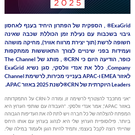
‏ExaGrid® , הספקית של הפתרון היחיד בענף לאחסון
גיבוי בשכבות עם נעילת זמן הכוללת שכבה שאינה
חשופה לרשת (תוך יצירת מרווח אוויר), מחיקה מושהה
ועמידות בפני שינויים לצורך התאוששות ממתקפות
כופר, הודיעה היום כי CRN® , מותג של The Channel
Company, כלל את אנדי וולסקי, סגן נשיא ExaGrid
לאזור EMEA ו-APAC בענייני מכירות, לרשימת Channel
Leaders היוקרתית של CRN®לשנת 2025 באזור APAC.
"אני מתכבד להצטרף לרשימה זו, ומודה ל-CRN על התמקדותה
באזור APAC", אמר אנדי וולסקי. "העבודה עם שותפי הערוץ היא
המפתח להצלחה של כל חברה ויש לתת לה את העדיפות הגבוהה
ביותר. פילוסופיית הערוץ שלי היא לנהוג בערוץ עם אותו היחס
שהייתי רוצה לקבל בעצמי, ותמיד להיות הוגן ולעמוד במילה שלי.