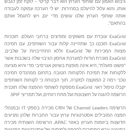
גיבוש האמון עם שותפי הערוץ הוא דבר קריטי – לוקח זמן לגבש
אותו, והוא עלול להיעלם במהירות. יש לי הערכה עמוקה לעבודה
אותה שותפי הערוץ שלנו עושים מדי יום, ויש לתגמל אותם
בהתאם".
ExaGrid עובדת עם משווקים ומפיצים ברחבי העולם. תוכניות
ExaGrid תוכננו כך שתהיינה קלות עבור השותפים, עם תמיכה
מצוות המכירות של ExaGrid וללא התחייבויות על שלבים.
ExaGrid מוכרת הודות למערכת אחסון הגיבוי שלה בשכבות אשר
"פשוט פועלת", היא אינה מופצת בשיווק אגרסיבי מדי והיא מציעה
ללקוחות את תמיכת הלקוחות הטובה בתחום ממהנדס תמיכה
טכני רמה 2 המוקצה למקרה, תוך הבטחה כי לקוחות השותפים
יקבלו טיפול ראוי. ExaGrid מספקת לשותפי ההפצה שלה תוכנית
הרשמה להגנה על חשבונות ועל מתח רווחים, ועל תמריצי SPIF.
הרשימה Channel Leaders של CRN מכירה בספקי IT ובמנהלי
הפצה המובילים אסטרטגיות ערוץ עבור החברות שלהן ומניעים
חדשנות ביוזמות הערוץ באזור APAC. הרשימה השנתית מכירה
במנהיגי ערוץ המסורים להקמה ולפיתוח של אסטרטגיות המניעות