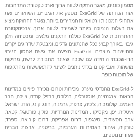
מטמון כוננים, מאגר החזקה לטווח ארוך וארכיטקטורת התרחבות.
אזור הנחיתה של ExaGrid מספק את הגיבויים, השחזורים ואת
אתחולי המכונות וירטואליות המהירים ביותר. מאגר ההחזקה מציע
את העלות הנמוכה ביותר לשמירה לטווח ארוך. ארכיטקטורת
ההתרחבות של ExaGrid כוללת התקנים מלאים ומבטיחה חלון
גיבוי באורך קבוע ככל שהנתונים גדלים, ומבטלת שדרוגים יקרים
והתיישנות מוצרים. ExaGrid מציעה את גישת אחסון הגיבוי
הדו-שכבתי היחידה עם שכבה שאינה מחבורת לרשת, מחיקות
מושהות ואובייקטים בלתי ניתנים לשינוי להתאוששות מהתקפות
של תוכנות כופר.
ל-ExaGrid מהנדסי מערכי מכירות וטרום-מכירה פיזיים במדינות
הבאות: ארגנטינה, אוסטרליה, בנלוקס, ברזיל, קנדה, צ'ילה, חבר
העמים, קולומביה, צ'כיה, צרפת, גרמניה, הונג קונג, הודו, ישראל,
איטליה, יפן, מקסיקו , המדינות הנורדיות, פולין, פורטוגל, קטאר,
ערב הסעודית, סינגפור, דרום אפריקה, דרום קוריאה, ספרד,
טורקיה, איחוד האמירויות הערביות, בריטניה, ארצות הברית
ואזורים נוספים.