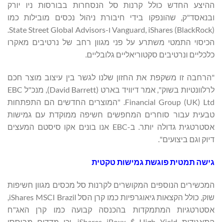
ההיצע החדש כולל קרנות סל הנסחרות בבורסות ניו יורק
ובנאסד"ק, שהונפקו בידי חיבורת ניהול נכסים מובילות כמו
Vanguard, iShares (BlackRock) ו-State Street Global Advisors.
הכיסוי התמטי משתרע על פני מגוון רחב של נרטיבים מאקרו
כלכליים ונרטיבים סקטוריאליים גלובליים.
"הרחבה זו משקפת את החזון שלנו לגשר בין עיצוב מוצר חכם
לרלוונטיות בשוק", אמר דיוויד בארט (David Barrett), מנכ"ל EBC
Financial Group (UK) Ltd. "המוצרים החדשים הם התפתחות
טבעית עבור סוחרים המחפשים חשיפה ממוקדת עם גמישות
אסטרטגית גדולה יותר. ב-EBC אנו בונים אקו סיסטם המעצים
דיוק וגם ביצועים".
גישה תמטית פוגשת גמישות טקטית
המכשירים הנוספים המקושרים לקרנות סל מכסים מגוון חשיפות
שוק, כולל הקצאות גיאוגרפיות כמו קרן הסל iShares MSCI Brazil,
אסטרטגיות המתמקדות בהכנסה קבועה כמו קרן האג"ח
התאגידית iShares iBoxx $ High Yield, וכן מדדים מבוססי