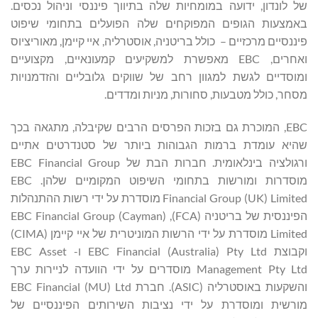
של לונדון, ידועה במומחיות שלה בתיווך פיננסי וניהול נכסים.
באמצעות הגופים המפוקחים שלה הפועלים בתחומי שיפוט
פיננסיים מרכזיים – כולל בריטניה, אוסטרליה, איי קיימן, מאוריציוס
ואחרים, EBC מאפשרת למשקיעים קמעונאיים, מקצועיים
ומוסדיים לגשת למגוון רחב של שווקים גלובליים והזדמנויות
מסחר, כולל מטבעות, סחורות, מניות ומדדים.
EBC, המוכרת גם בזכות הפרסים הרבים שקיבלה, מתגאה בכך
שהיא עומדת ברמות הגבוהות ביותר של סטנדרטים אתיים
ורגולציה בינלאומית. חברות הבת של EBC Financial Group
מוסדרות ומורשות בתחומי השיפוט המקומיים שלהן. EBC
Financial Group (UK) Limited מוסדרת על ידי רשות ההתנהלות
הפיננסית של בריטניה (FCA), EBC Financial Group (Cayman)
Limited מוסדרת על ידי הרשות המוניטרית של איי קיימן (CIMA)
וקבוצת EBC Financial (Australia) Pty Ltd ו- EBC Asset
Management Pty Ltd מוסדרים על ידי הוועדה לניירות ערך
והשקעות באוסטרליה (ASIC). חברת EBC Financial (MU) Ltd
מורשית ומוסדרת על ידי נציבות השירותים הפיננסיים של