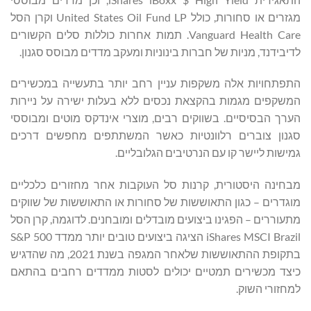
מגזרים או סחורות, כולל United States Oil Fund LP וקרן הסל
Vanguard Health Care. תמות אחרות כוללות סלים הקשורים
לדיבידנד, מניות של חברות בינוניות ומעקב מדדים מבוסס סגנון.
התפתחויות אלה משקפות עניין רחב יותר בתעשייה במכשירים
המשקפים מגמות בהקצאת נכסים ללא בעלות ישירה על ניירות
הערך הבסיסיים. בשווקים רבים, מוצרי אינדקס מוטים ומבוססי
סגנון צוברים רלוונטיות כאשר המשתתפים מחפשים דרכים
גמישות ליישר קו עם הנרטיבים הגלובליים.
מבחינה היסטורית, קרנות סל העוקבות אחר מחזורים כלכליים
מוגדרים – כגון התאוששות של סחורות או התאוששות של שווקים
מתעוררים – הפגינו ביצועים מובדלים ומובחנים. לדוגמה, קרן הסל
iShares MSCI Brazil הציגה ביצועים טובים יותר ממדד S&P 500
בתקופת ההתאוששות שלאחר המגפה בשנת 2021, מה שהדגיש
כיצד מכשירים תמטיים יכולים לסטות ממדדים רחבים בהתאם
למחזורי השוק.