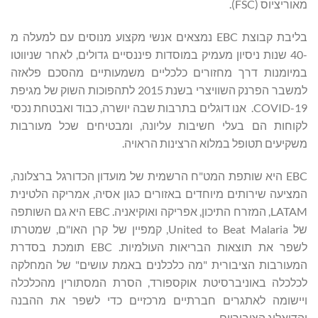
מאוריציוס (FSC).
בליבת קבוצת EBC נמצאים אנשי מקצוע מנוסים עם למעלה מ
-40 שנות ניסיון מעמיק במוסדות פיננסיים גדולים, לאחר שניווטו
במיומנות דרך מחזורים כלכליים משמעותיים מהסכם פלאזה
למשבר הפרנק השוויצרי בשנת 2015 לתהפוכות השוק של מגיפת
COVID-19. אנו דוגלים בתרבות שבה יושרה, כבוד ואבטחת נכסי
לקוחות הם בעלי חשיבות עליונה, ומבטיחים שכל מעורבות
משקיעים תטופל במלוא הרצינות הראויה.
EBC היא שותפת המט"ח הרשמית של מועדון הכדורגל ברצלונה,
המציעה שירותים מיוחדים באזורים כגון אסיה, אמריקה הלטינית
LATAM, המזרח התיכון, אפריקה ואוקיאניה. EBC היא גם השותפה
של United to Beat Malaria, קמפיין של קרן האו"ם, שמטרתו
לשפר את תוצאות הבריאות העולמיות. EBC תומכת בסדרת
המעורבות הציבורית "מה כלכלנים באמת עושים" של המחלקה
לכלכלה באוניברסיטת אוקספורד, הסרת המסתורין מהכלכלה
ויישומה לאתגרים חברתיים מרכזיים כדי לשפר את ההבנה
והדיאלוג הציבוריים.