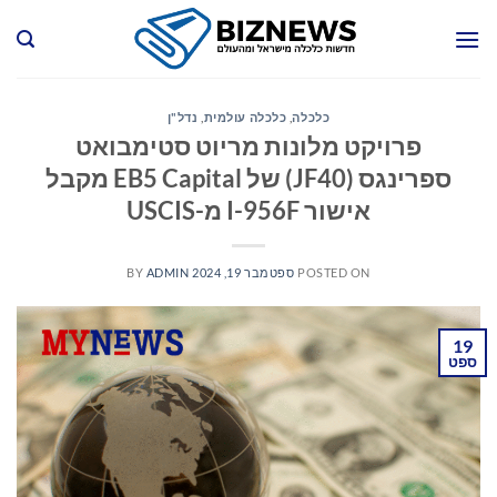
Ski
t
conten
כלכלה
,
כלכלה עולמית
,
נדל"ן
פרויקט מלונות מריוט סטימבואט
ספרינגס (JF40) של EB5 Capital מקבל
אישור I-956F מ-USCIS
POSTED ON
ספטמבר 19, 2024
ADMIN
BY
19
ספט