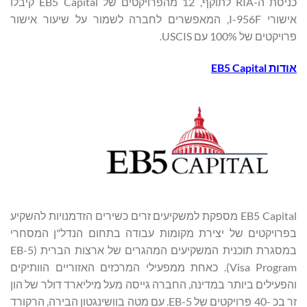
כניסת ה-RIA לתוקף, 12 מהפרויקטים של EB5 Capital קיבלו
אישורי I-956F, המאפשרים לחברה לשמור על שיעור אישור
פרויקטים של 100% עם USCIS.
אודות
EB5 Capital
EB5 Capital מספקת למשקיעים זרים כשירים הזדמנויות להשקיע
בפרויקטים של יצירת מקומות עבודה בתחום הנדל"ן המסחרי
במסגרת תוכנית המשקיעים המהגרים של ארצות הברית (EB-5
Visa Program). כאחת ממפעילי המרכזים האזוריים הוותיקים
והפעילים ביותר במדינה, החברה גייסה מעל מיליארד דולר של הון
זר בכ -40 פרויקטים של EB-5. עם מטה בוושינגטון הבירה, הרקורד