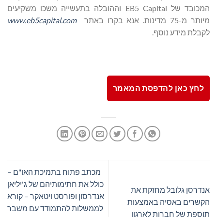
המכובד של EB5 Capital וההובלה בתעשייה משכו משקיעים
מיותר מ-75 מדינות. אנא בקרו באתר
www.eb5capital.com
לקבלת מידע נוסף.
לחץ כאן להדפסת המאמר
מכתב פתוח בתמיכת האו"ם –
כולל את חתימותיהם של ג'יליאן
אנדרסן גלובל מחזקת את
אנדרסון ופורסט ויטאקר – קורא
הקשרים באסיה באמצעות
לממשלות להתמודד עם משבר
תוספת של חברות לארגון