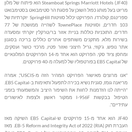
Steamboat Springs Marriott Hotels (JF40) הוא פיתוח של מלון
מריוט בעל מותג כפול השוכן על פסגת הר סטימבואט בסטימבואט
ספרינגס, קולורדו. הפרויקט יכלול סוויטות SpringHill יוקרתיות של
103 חדרים, וסוויטות TownePlace לשהייה ממושכת של 77
חדרים. התוכניות כוללות בניית אזור בר/טרקלין יוקרתי ומסעדה
בשירות מלא. מתקנים משותפים אחרים כוללים בריכה בסגנון
אתר נופש, ג'קוזי, גריל חיצוני ואזור פטיו, מרכזי כושר ועסקים,
ומחסן ציוד סקי. הפרויקט הוא אחד מ-14 הפרויקטים המלונאיים
של EB5 Capital בפורטפוליו של למעלה מ-40 פרויקטים.
"אנו מרוצים מאישור הפרויקט המהיר הזה מ-USCIS", אמרה
מריאנה גומז, סגנית נשיא בכירה לתפעול ותאימות ב-EB5 Capital.
"הייתה לנו הזדמנות לחוות את השיפור היציב והמשמעותי בזמני
הטיפול בבקשות I-956F ממקור ראשון ולצפות לאישורים
עתידיים".
JF40 הוא אחד מ-15 פרויקטים ש-EB5 Capital השיקה מאז
העברת חוק EB-5 Reform and Integrity Act of 2022 (RIA). מאז