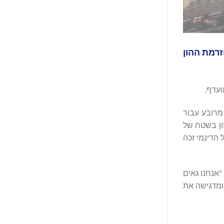
יבלה החזר חלקי של 12.38 מיליון דולר מהזרמת ההון
שימושים מעורבים הכולל קהילת דירות בת שבע קומות, 167 יחידות דיור ומעל 20,000 רגל מרובע עבור
סטורית בוושינגטון. בקומת הקרקע של הנכס נמצא The Roost, אולם מזון בשטח של
. אולם האוכל הדינמי זכה
זר על ההשקעה ב-EB-5 בידי המפתח הוא רגע חשוב במחזור העסקים שלנו", אמר בריאן אוסטאר (Brian Ostar), נשיא EB5 Capital. "אנחנו גאים
ומדגישה את