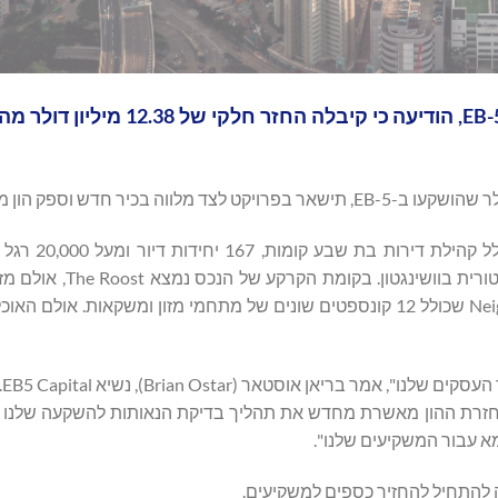
EB5 Capital, מפעילת מרכז אזורי מובילה בתעשיית ה-EB-5, הודיעה כי ק
JF20, שהושלם ביולי 2020, הוא פיתוח ל
קמעונאות בקומת הקרקע. הוא ממוקם בשכונת קפיטול היל ההי
12,500 רגל מרובע המופעל בידי Neighborhood Restaurant Group שכולל 12 קונספטים שונים של מתחמי מזון ומשקאות
"ההח
החזרת ההון מאשרת מחדש את תהליך בדיקת הנאותות להשקעה שלנו 