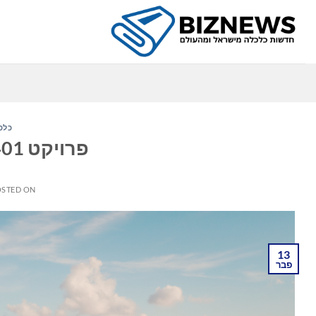
Ski
t
conten
כלכ
פרויקט 1401 Penn מקבל החזר
STED ON
13
פבר