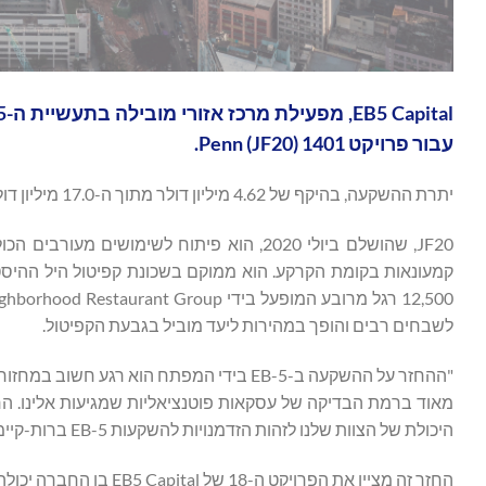
עבור פרויקט 1401 Penn (JF20).
יתרת ההשקעה, בהיקף של 4.62 מיליון דולר מתוך ה-17.0 מיליון דולר שהושקעו ב-EB-5, תישאר בפרויקט לצד מלווה בכיר חדש וספק הון מועדף.
לשבחים רבים והופך במהירות ליעד מוביל בגבעת הקפיטול.
מאוד ברמת הבדיקה של עסקאות פוטנציאליות שמגיעות אלינו. 
היכולת של הצוות שלנו לזהות הזדמנויות להשקעות EB-5 ברות-קיימא עבור המשקיעים שלנו".
החזר זה מציין את הפרויקט ה-18 של EB5 Capital בו החברה יכולה להתחיל להחזיר כספים למשקיעים.