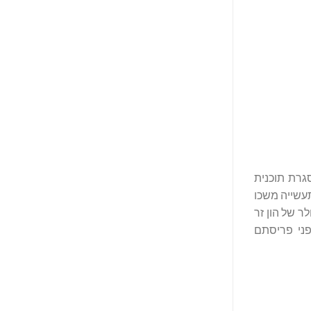
סגרת תוכנית
שינגטון הבירה, הרקורד המכובד של EB5 Capital וההובלה בתעשייה משכו
קים והפעילים ביותר במדינה, החברה גייסה מעל 1.3 מיליארד דולר של הון זר
מאה אחוז מכספי המשקיעים שלנו מוגנים על ידי ביטוח התאגיד הפדרלי לביטוח פיקדונות (FDIC) לפני פריסתם