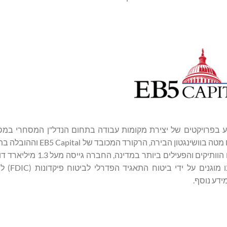
ת להשקיע בפרויקטים של יצירת מקומות עבודה בתחום הנדל"ן המסחרי במ
המשקיעים המהגרים של ארצות הברית (EB-5 Visa Program). עם מטה בוו
משקיעים מיותר מ-75 מדינות. כאחת ממפעילי המרכזים האזוריים הוותי
בכ -45 פרויקטים של EB-5. 
דע נוסף.