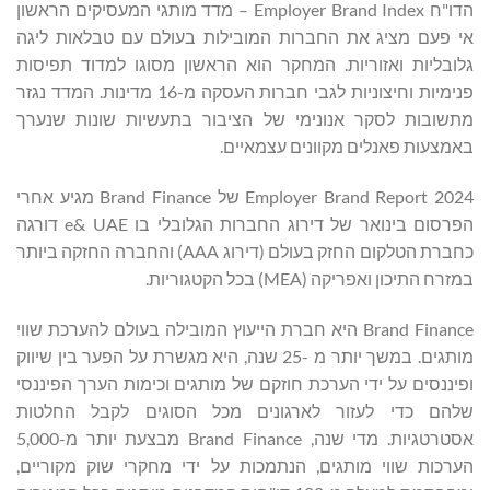
הדו"ח Employer Brand Index – מדד מותגי המעסיקים הראשון
אי פעם מציג את החברות המובילות בעולם עם טבלאות ליגה
גלובליות ואזוריות. המחקר הוא הראשון מסוגו למדוד תפיסות
פנימיות וחיצוניות לגבי חברות העסקה מ-16 מדינות. המדד נגזר
מתשובות לסקר אנונימי של הציבור בתעשיות שונות שנערך
באמצעות פאנלים מקוונים עצמאיים.
Employer Brand Report 2024 של Brand Finance מגיע אחרי
הפרסום בינואר של דירוג החברות הגלובלי בו e& UAE דורגה
כחברת הטלקום החזק בעולם (דירוג AAA) והחברה החזקה ביותר
במזרח התיכון ואפריקה (MEA) בכל הקטגוריות.
Brand Finance היא חברת הייעוץ המובילה בעולם להערכת שווי
מותגים. במשך יותר מ -25 שנה, היא מגשרת על הפער בין שיווק
ופיננסים על ידי הערכת חוזקם של מותגים וכימות הערך הפיננסי
שלהם כדי לעזור לארגונים מכל הסוגים לקבל החלטות
אסטרטגיות. מדי שנה, Brand Finance מבצעת יותר מ-5,000
הערכות שווי מותגים, הנתמכות על ידי מחקרי שוק מקוריים,