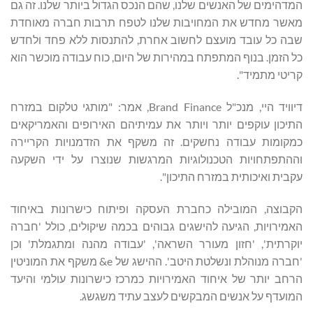
המדהימים של האנשים שלנו, שהם הנכס הגדול ביותר שלנו. זה גם
מאשר מחדש את המחויבות שלנו לטפח תרבות חברה מאוחדת
שבה כל עובד מועצם לחשוב אחרת, להתנסות ללא פחד ולחדש
כל הזמן. בנוף המתפתח במהירות של היום, כוח עבודה מוכשר הוא
קריטי מתמיד".
דיוויד היי, מנכ"ל Brand Finance, אמר: "מותגי טלקום במזרח
התיכון עוקפים יותר ויותר את עמיתיהם האירופים והאמריקאים
כמקומות עבודה נחשקים. זה משקף את הזדמנויות הקריירה
וההתפתחויות הטכנולוגיות המרגשות שנוצרו על ידי השקעה
עקבית ואיכותית במזרח התיכון".
הקבוצה, המובילה כחברת העסקה ופיתוח כישרונות באיחוד
האמירויות, הגיעה להישגים גבוהים בכמה שיקולים, כולל 'חברה
יוקרתית', 'חזון מעורר השראה', 'עבודה מהנה ומתגמלת' וכן
'חברה מנוהלת ונשלטת היטב'. ההישג של e& משקף את המוניטין
הרחב יותר של איחוד האמירויות כמרכז כישרונות עולמי והיעד
המועדף על אנשים המבקשים לעצב עתיד משגשג.