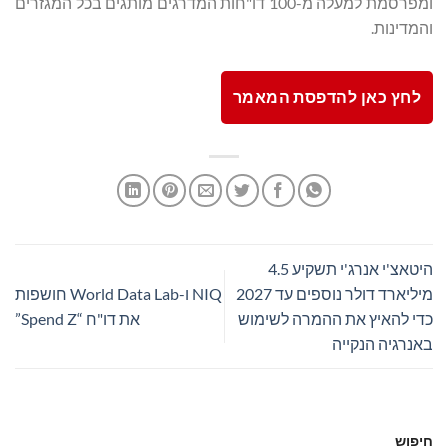
ומפרסמת למעלה מ-100 דו"חות המדרגים מותגים בכל המגזרים
והמדינות.
לחץ כאן להדפסת המאמר
היטאצ'י אנרג'י תשקיע 4.5
מיליארד דולר נוספים עד 2027
NIQ ו-World Data Lab חושפות
כדי להאיץ את ההמרה לשימוש
את דו"ח “Spend Z”
באנרגיה הנקייה
חיפוש