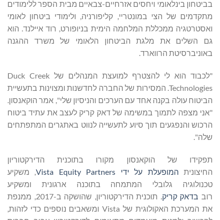
בביטחון בינלאומי ויחסים אזרחיים-צבאיים מבית הספר ללימודים
מתקדמים של הצי במונטריי, קליפורניה, ולימודי ביטחון לאומי
ואסטרטגיה ממכללת המלחמה הימית בניופורט, רוד איילנד. הוא
גם השלים את מלגת הביטחון הלאומי של משרד ההגנה
באוניברסיטת הרווארד.
"לכבוד הוא לי להצטרף למועצת המנהלים של Duck Creek
Technologies. המסירות של החברה לחדשנות ומצוינות בתעשיית
הביטוח עולה בקנה אחד עם הערכים והניסיון שלי", אמר הוקאנסון.
"אני מצפה לתמוך במשימה של דאק קריק לעצב את עתיד ביטוח
הרכוש והנפגעים תוך סיוע לתעשייה לנווט באתגרים המתפתחים
שלה".
תפקידו של הוקאנסון מקורו בתוכנית הדירקטוריון
החיצונית
המופעלת על ידי
Partners
Equity
Vista
, משקיע
טכנולוגיה גלובלי המתמחה בתוכנה ארגונית ומשקיע
רוב
בדאק
קריק
. תוכנית הדירקטוריון, שהושקה ב-2017, ממנפת
את המערכת האקולוגית של Vista ומשאבים נוספים כדי לזהות,