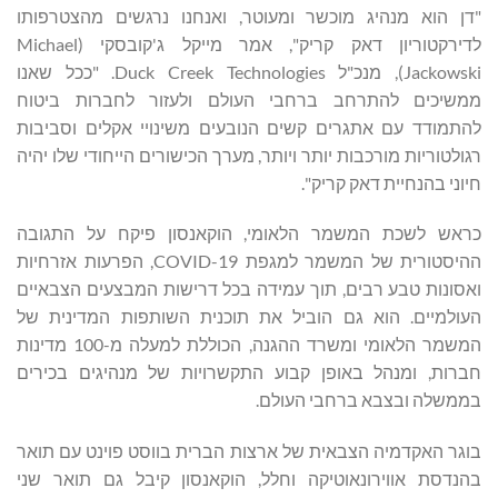
"דן הוא מנהיג מוכשר ומעוטר, ואנחנו נרגשים מהצטרפותו
לדירקטוריון דאק קריק", אמר מייקל ג'קובסקי (Michael
Jackowski), מנכ"ל Duck Creek Technologies. "ככל שאנו
ממשיכים להתרחב ברחבי העולם ולעזור לחברות ביטוח
להתמודד עם אתגרים קשים הנובעים משינויי אקלים וסביבות
רגולטוריות מורכבות יותר ויותר, מערך הכישורים הייחודי שלו יהיה
חיוני בהנחיית דאק קריק".
כראש לשכת המשמר הלאומי, הוקאנסון פיקח על התגובה
ההיסטורית של המשמר למגפת COVID-19, הפרעות אזרחיות
ואסונות טבע רבים, תוך עמידה בכל דרישות המבצעים הצבאיים
העולמיים. הוא גם הוביל את תוכנית השותפות המדינית של
המשמר הלאומי ומשרד ההגנה, הכוללת למעלה מ-100 מדינות
חברות, ומנהל באופן קבוע התקשרויות של מנהיגים בכירים
בממשלה ובצבא ברחבי העולם.
בוגר האקדמיה הצבאית של ארצות הברית בווסט פוינט עם תואר
בהנדסת אווירונאוטיקה וחלל, הוקאנסון קיבל גם תואר שני