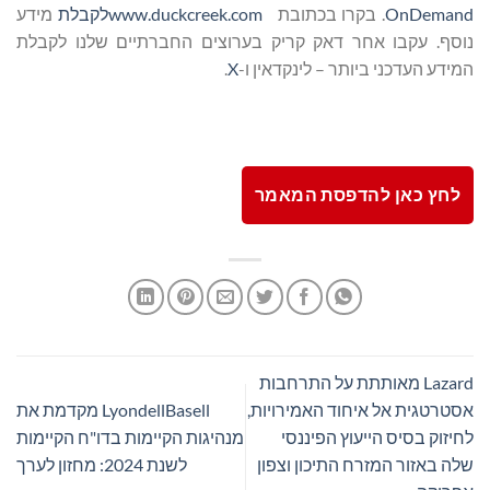
OnDemand
. בקרו בכתובת
www.duckcreek.com
לקבלת
מידע
נוסף. עקבו אחר דאק קריק בערוצים החברתיים שלנו לקבלת
המידע העדכני ביותר – לינקדאין ו-
X
.
לחץ כאן להדפסת המאמר
Lazard מאותתת על התרחבות
אסטרטגית אל איחוד האמירויות,
LyondellBasell מקדמת את
לחיזוק בסיס הייעוץ הפיננסי
מנהיגות הקיימות בדו"ח הקיימות
שלה באזור המזרח התיכון וצפון
לשנת 2024: מחזון לערך