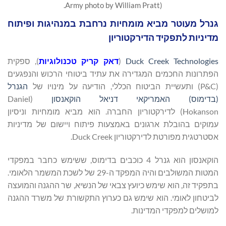
Army photo by William Pratt).
גנרל מעוטר מביא מומחיות נרחבת במנהיגות ופיתוח
מדיניות לתפקיד הדירקטוריון
Duck Creek Technologies
(
דאק קריק טכנולוגיות
), ספקית
הפתרונות החכמים המגדירה את עתיד ביטוחי הרכוש והנפגעים
(P&C) ותעשיית הביטוח הכללי, הודיעה על מינויו של
הגנרל
(בדימוס) האמריקאי דניאל
הוקאנסון
(Daniel
Hokanson) לדירקטוריון החברה. הוא מביא מומחיות וניסיון
עמוקים בהובלת ארגונים באמצעות פיתוח ויישום של מדיניות
אסטרטגית מפורטת לדירקטוריון Duck Creek.
הוקאנסון הוא גנרל 4 כוכבים בדימוס, ששימש כחבר במפקדי
המטות המשולבים והיה המפקד ה-29 של לשכת המשמר הלאומי.
בתפקיד זה, הוא שימש כיועץ צבאי של הנשיא, שר ההגנה והמועצה
לביטחון לאומי. הוא שימש גם כערוץ התקשורת של משרד ההגנה
למושלים למפקדי המדינות.