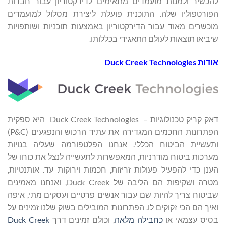
להכשיר ולמנות מועמדים מתאימים לדירקטוריון עבור חברות
הפורטפוליו שלה. התוכנית פועלת ליצירת מסלול למועמדים
מוכשרים מאוד עבור הדירקטוריון באמצעות תוכניות ושותפויות
שיביאו תוצאות לעולם התאגידי בכללותו.
אודות
Duck Creek Technologies
דאק קריק טכנולוגיות
–
Duck Creek Technologies היא ספקית
הפתרונות החכמים המגדירה את עתיד הרכוש והנפגעים (P&C)
ותעשיית הביטוח הכללי. אנחנו הפלטפורמה שעליה בנויות
מערכות ביטוח מודרניות, המאפשרות לתעשייה לנצל את כוחו של
הענן כדי להפעיל פעולות זריזות, חכמות וירוקות עד. אותנטיות,
מטרה ושקיפות הם הליבה של Duck Creek, ואנחנו מאמינים
שביטוח צריך להיות שם עבור אנשים פרטיים ועסקים מתי, איפה
ואיך הם הכי זקוקים לו. הפתרונות המובילים בשוק שלנו זמינים על
בסיס עצמאי או
כחבילה מלאה
, וכולם זמינים דרך
Duck Creek