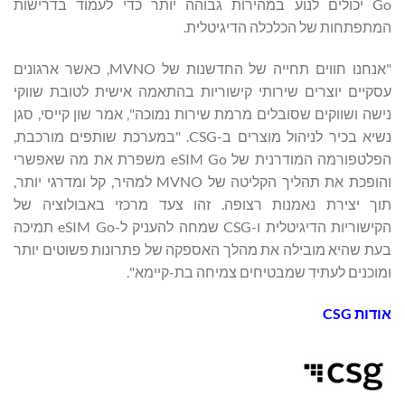
Go יכולים לנוע במהירות גבוהה יותר כדי לעמוד בדרישות
המתפתחות של הכלכלה הדיגיטלית.
"אנחנו חווים תחייה של החדשנות של MVNO, כאשר ארגונים
עסקיים יוצרים שירותי קישוריות בהתאמה אישית לטובת שווקי
נישה ושווקים שסובלים מרמת שירות נמוכה", אמר שון קייסי, סגן
נשיא בכיר לניהול מוצרים ב-CSG. "במערכת שותפים מורכבת,
הפלטפורמה המודרנית של eSIM Go משפרת את מה שאפשרי
והופכת את תהליך הקליטה של MVNO למהיר, קל ומדרגי יותר,
תוך יצירת נאמנות רצופה. זהו צעד מרכזי באבולוציה של
הקישוריות הדיגיטלית ו-CSG שמחה להעניק ל-eSIM Go תמיכה
בעת שהיא מובילה את מהלך האספקה של פתרונות פשוטים יותר
ומוכנים לעתיד שמבטיחים צמיחה בת-קיימא".
אודות
CSG