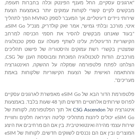
"ארגונים עסקיים, החל מענף הפינטק וכלה בחברות תעופה,
מבקשים לקיים קשרי לקוחות עמוקים יותר באמצעות הצעת
שירותי ניידים דיגיטליים. אך המעבר לספק MVNO הפך לתהליך
איטי, מורכב ובלתי גמיש", אמר זאק קולדריק, מנכ"ל eSIM Go.
"בעוד שאנחנו מבקשים להסיר את חסמי הכניסה למרחב
הקישוריות הדיגיטלית, עלינו לשתף פעולה עם ספק טכנולוגיה
שמצטיין בקשרי רשת עמוקים והיסטוריה של פישוט תהליכים
מורכבים. הודות לטכנולוגיה המוכחת ומבוססת הענן של CSG,
הצלחנו לפתח פלטפורמה שמקלה על ההשקה, האינטגרציה
וההתאמה האישית של הצעות הקישוריות שלקוחות באמת
מעריכים".
פלטפורמת הדור הבא של eSIM Go מאפשרת לארגונים עסקיים
לפרוס שירותים אלחוטיים חדשים תוך 48 שעות בלבד. באמצעות
איטגרציה של
CSG Ascendon
אל תוך הפלטפורמה, לקוחות של
eSIM Go יכולים ליהנות מתהליכי קליטה ויציראה חלקים וחוויית
שירות עצמי מהירה ואינטואיטיבית. בין אם הם מרחיבים את היצע
המוצרים ובין אם הם נכנסים לשווקים חדשים. לקוחות של eSIM