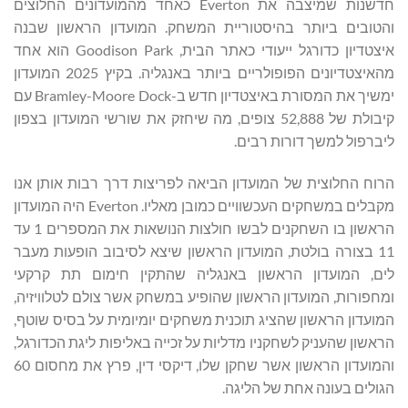
חדשנות שמיצבה את Everton כאחד מהמועדונים החלוצים
והטובים ביותר בהיסטוריית המשחק. המועדון הראשון שבנה
איצטדיון כדורגל ייעודי כאתר הבית, Goodison Park הוא אחד
מהאיצטדיונים הפופולריים ביותר באנגליה. בקיץ 2025 המועדון
ימשיך את המסורת באיצטדיון חדש ב-Bramley-Moore Dock עם
קיבולת של 52,888 צופים, מה שיחזק את שורשי המועדון בצפון
ליברפול למשך דורות רבים.
הרוח החלוצית של המועדון הביאה לפריצות דרך רבות אותן אנו
מקבלים במשחקים העכשוויים כמובן מאליו. Everton היה המועדון
הראשון בו השחקנים לבשו חולצות הנושאות את המספרים 1 עד
11 בצורה בולטת, המועדון הראשון שיצא לסיבוב הופעות מעבר
לים, המועדון הראשון באנגליה שהתקין חימום תת קרקעי
ומחפורות, המועדון הראשון שהופיע במשחק אשר צולם לטלוויזיה,
המועדון הראשון שהציג תוכנית משחקים יומיומית על בסיס שוטף,
הראשון שהעניק לשחקניו מדליות על זכייה באליפות ליגת הכדורגל,
והמועדון הראשון אשר שחקן שלו, דיקסי דין, פרץ את מחסום 60
הגולים בעונה אחת של הליגה.