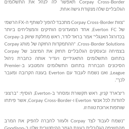
Corpay Cross-Border תאפשר לה לנהל את התשלומים
הגלובליים שלה מנקודת גישה אחת.
"צוות Corpay Cross-Border מתכבד להפוך לשותף ה-FX הרשמי
של Everton FC, אחד המועדונים הותיקים והמצליחים ביותר
בכדורגל האנגלי" אמר בראד לודר, ראש מחלקת שיווק ב-Corpay
Cross-Border Solutions. "ההתמקדות החזקה של מותג Corpay
בצמיחה ובעסקים הגלובליים תחזק את המיצוב של Corpay
בתחום התשלומים התאגידיים ויגדיר אותה כחברת ניהול
הסיכונים הנבחרת בתחום התשלומים והמטבע ב-Premier
League, ואנו נשמח לעבוד עם Everton בעונה הקרובה ומעבר
לכך".
ריצ’ארד קניון, ראש תקשורת ומסחר ב-Everton, הוסיף: "ברצוני
להודות לכל אנשי Everton ו-Corpay Cross-Border, אשר פיתחו
שותפות ארוכת טווח זו.
"נשמח לעבוד לצד Corpay ולעזור לחברה להפיק את המרב
מהחשיפה הגלובלית בעונת הגמר ההיסטורית שלנו ב-Goodison