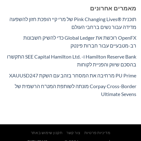
מאמרים אחרונים
תוכנית Pink Changing Lives®‎ של מרי קיי הופכת חזון להשפעה
מדידה עבור נשים ברחבי העולם
OpenFX רוכשת את Global Ledger כדי להשיק חשבונות
רב-מטבעיים עבור חברות פינטק
Hamilton Reserve Bank ו- SEE Capital Hamilton Ltd.‎ התקשרו
בהסכם שיווק והפניית לקוחות
PU Prime מרחיבה את המסחר בזהב עם השקת XAUUSD247
Corpay Cross-Border מונתה לשותפת המט"ח הרשמית של
Ultimate Sevens
מדיניות פרטיות
צור קשר
תקנון שימוש באתר