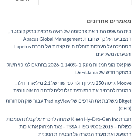
מאמרים אחרונים
בית המשפט התיר את פרסומה של ראיה מרכזית בתיק קובנטרי,
המצביעה על כך שחברת Abacus Global Management
הסתמכה על הערכות תוחלת חיים קצרות של חברת Lapetus
והטעתה משקיעים
שוק אסימוני המניות מזנק ב-140% ב-2026 בהתאם למיפוי השוק
במחקר חדש של DeFiLlama
Moove גייסה 250 מיליון דולר לפי שווי של 2.1 מיליארד דולר,
במטרה להרחיב את התשתית הגלובלית לתחבורה אוטונומית
Bitget משלבת את הגרפים של TradingView עבור שוק הסחורות
(CFD)
חברת Kleen Hy-Dro-Gen Inc שמחה להכריז על קבלת הסמכות
כפולות – ISO 9001:2015 ו-TSSA – צעד המחזק את איכות
התפעול ואת מערך הבקרה על הבטיחות הטכנית