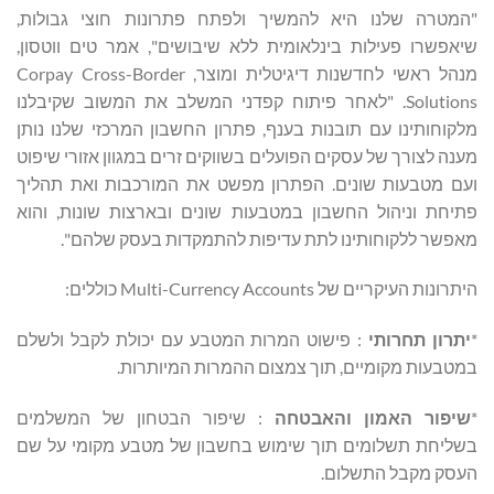
"המטרה שלנו היא להמשיך ולפתח פתרונות חוצי גבולות,
שיאפשרו פעילות בינלאומית ללא שיבושים", אמר טים ווטסון,
מנהל ראשי לחדשנות דיגיטלית ומוצר, Corpay Cross-Border
Solutions. "לאחר פיתוח קפדני המשלב את המשוב שקיבלנו
מלקוחותינו עם תובנות בענף, פתרון החשבון המרכזי שלנו נותן
מענה לצורך של עסקים הפועלים בשווקים זרים במגוון אזורי שיפוט
ועם מטבעות שונים. הפתרון מפשט את המורכבות ואת תהליך
פתיחת וניהול החשבון במטבעות שונים ובארצות שונות, והוא
מאפשר ללקוחותינו לתת עדיפות להתמקדות בעסק שלהם".
היתרונות העיקריים של Multi-Currency Accounts כוללים:
*
יתרון
תחרותי
: פישוט המרות המטבע עם יכולת לקבל ולשלם
במטבעות מקומיים, תוך צמצום ההמרות המיותרות.
*
שיפור
האמון
והאבטחה
: שיפור הבטחון של המשלמים
בשליחת תשלומים תוך שימוש בחשבון של מטבע מקומי על שם
העסק מקבל התשלום.