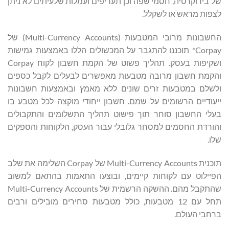
של בירוקרטיה, חסמי שפה וכן תעריפים ועמלות שלעיתים לא ניתן
לצפות מראש או לשקלל.
החשבונות מרובי המטבעות (Multi-Currency Accounts) של
Corpay* תוכננו להתגבר על המכשולים הללו באמצעות גמישות
ושקיפות בעסק. תהליך פשוט של הקמת חשבון לקוח Corpay
והקמת חשבון מרובה מטבעות מאפשרים לבעלים לקבל כספים
ולשלם במטבעות זרים שונים ללא מאמץ ובאמצעות חשבונות
ייעודיים הרשומים על שמם. חשבון ייחודי מוקצה לכל מטבע בו
בעלי החשבון סוחר תוך פישוט תהליך התשלומים והתקבולים
והורדת החסמים למסחר גלובלי עבור העסק, הלקוחות והספקים
שלו.
תוכנית Multi-Currency Accounts של Corpay השלימה את שלב
הפיילוט עם לקוחות קיימים, ובוצעו התאמות בהתאם למשוב
שהתקבל מהם. ההשקה הרשמית של Multi-Currency Accounts
תחל עם 12 מטבעות, כולל מטבעות סחירים מובילים ורבים
ברחבי העולם.