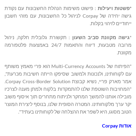
*פשטות
ויעילות
: פישוט משימות הנהלת החשבונות עם נקודת
גישה יחידה של Corpay לניהול כל החשבונות, עם מזהי חשבון
ייחודיים לזיהוי בקלות.
*
גישה
מקוונת
סביב
השעון
: תקשורת גלובלית חלקה, ניהול
מרובה מטבעות, דיווח והתאמות 24/7 באמצעות פלטפורמה
מקוונת.
"הפיתוח של Multi-Currency Accounts הוא פרי מאמץ משותף
עם לקוחותינו, ולנכונות ולמשוב שסיפקו הייתה חשיבות מכרעת",
אמר מארק פריי, נשיא קבוצת Corpay Cross-Border Solution.
"המחויבות השוטפת שלנו להתמקדות בלקוח ולמתן מענה לצרכיו
מובילה אותנו להמשך המחקר ולניתוח מתחרים תוך איסוף משוב
יקר ערך מלקוחותינו. המטרה הסופית שלנו, בנוסף ליצירת המוצר
הטוב מסוגו, היא לשפר את ההצלחה של לקוחותינו בעתיד".
אודות
Corpay