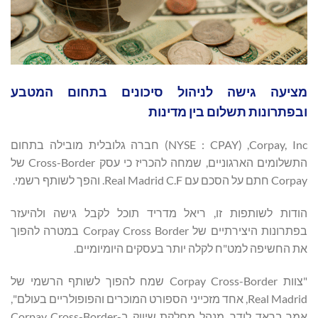
מציעה גישה לניהול סיכונים בתחום המטבע
ובפתרונות תשלום בין מדינות
Corpay, Inc, ‏(NYSE : CPAY) חברה גלובלית מובילה בתחום
התשלומים הארגוניים, שמחה להכריז כי עסק Cross-Border של
Corpay חתם על הסכם עם Real Madrid C.F. והפך לשותף רשמי.
הודות לשותפות זו, ריאל מדריד תוכל לקבל גישה ולהיעזר
בפתרונות היצירתיים של Corpay Cross Border במטרה להפוך
את החשיפה למט"ח לקלה יותר בעסקים היומיומיים.
"צוות Corpay Cross-Border שמח להפוך לשותף הרשמי של
Real Madrid, אחד מזכייני הספורט המוכרים והפופולריים בעולם",
אמר בראד לודר, מנהל מחלקת שיווק ב-Corpay Cross-Border