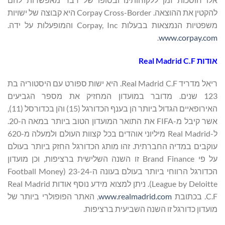
להקטין את ההוצאה. Corpay Cross-Border היא קבוצה של ישויות
משפטיות הנמצאות בבעלות Corpay, Inc והמופעלות על ידה.
.
www.corpay.com
אודות
Real Madrid C.F
ריאל מדריד Real Madrid C.F. היא ישות ספורט עם היסטוריה בת
123 שנים. מדובר במועדון המחזיק את מספר הגביעים
האירופאיים הגדול ביותר הן בענף הכדורגל (15) והן בכדורסל (11),
אשר קיבל מ-FIFA את התואר המועדון הטוב ביותר במאה ה-20.
ל-Real Madrid מיליוני אוהדים בכל קצוות העולם ולמעלה מ-620
עוקבים במדיה החברתית. זהו מותג הכדורגל החזק ביותר בעולם
על פי Brand Finance זו השנה השלישית ברציפות, וכן מועדון
הכדורגל הרווחי ביותר בעולם בעונה ה-23-24 (Football Money
League by Deloitte). ניתן למצוא מידע נוסף אודות Real Madrid
C.F. בכתובת
www.realmadrid.com
, האתר הפופולרי ביותר של
מועדון כדורגל זו השנה השביעית ברציפות.