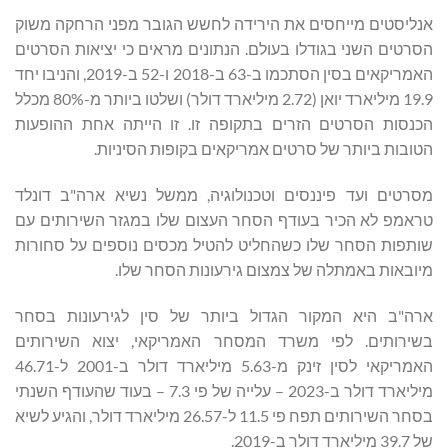
אנליסטים מייחסים את הירידה לחשש הגובר מפני הרחקה משוק
הסרטים השני בגודלו בעולם. הנתונים מראים כי יציאות הסרטים
האמריקאים בסין הסתכמו ב-63 ב-2018 ו-52 ב-2019, והניבו יחד
19.9 מיליארד יואן (2.72 מיליארד דולר) ושלטו ביותר מ-80% מכלל
הכנסות הסרטים הזרים בתקופה זו. זו הייתה אחת ההופעות
הטובות ביותר של סרטים אמריקאים בקופות הסיניות.
מסרטים ועד פיננסים וטכנולוגיה, ממשל נשיא ארה"ב דונלד
טראמפ לא הכיר בעודף הסחר העצום שלו במגזר השירותים עם
שותפות הסחר שלו כשהחליט להטיל מכסים נוספים על סחורות
מיובאות באמתלה של צמצום גירעונות הסחר שלו.
ארה"ב היא המקור הגדול ביותר של סין לגירעונות בסחר
בשירותים. לפי משרד המסחר האמריקאי, יצוא השירותים
האמריקאי לסין זינק מ-5.63 מיליארד דולר ב-2001 ל-46.71
מיליארד דולר ב-2023 – עלייה של פי 7.3 – בעוד שהעודף השנתי
בסחר השירותים תפח פי 11.5 ל-26.57 מיליארד דולר, והגיע לשיא
של 39.7 מיליארד דולר ב-2019.