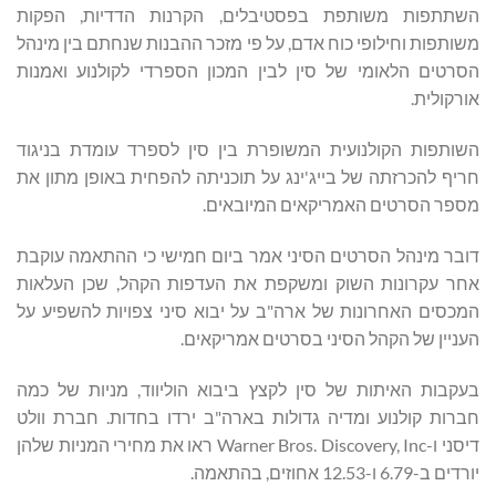
השתתפות משותפת בפסטיבלים, הקרנות הדדיות, הפקות
משותפות וחילופי כוח אדם, על פי מזכר ההבנות שנחתם בין מינהל
הסרטים הלאומי של סין לבין המכון הספרדי לקולנוע ואמנות
אורקולית.
השותפות הקולנועית המשופרת בין סין לספרד עומדת בניגוד
חריף להכרזתה של בייג'ינג על תוכניתה להפחית באופן מתון את
מספר הסרטים האמריקאים המיובאים.
דובר מינהל הסרטים הסיני אמר ביום חמישי כי ההתאמה עוקבת
אחר עקרונות השוק ומשקפת את העדפות הקהל, שכן העלאות
המכסים האחרונות של ארה"ב על יבוא סיני צפויות להשפיע על
העניין של הקהל הסיני בסרטים אמריקאים.
בעקבות האיתות של סין לקצץ ביבוא הוליווד, מניות של כמה
חברות קולנוע ומדיה גדולות בארה"ב ירדו בחדות. חברת וולט
דיסני ו-Warner Bros. Discovery, Inc ראו את מחירי המניות שלהן
יורדים ב-6.79 ו-12.53 אחוזים, בהתאמה.