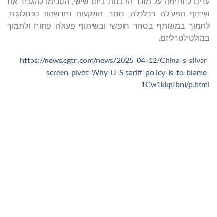
עדים לחתימה על מזכר ההבנות ביום שישי, הסכימו להגביר את
שיתוף הפעולה בכלכלה, סחר, השקעות וחדשנות טכנולוגית,
לתמוך במשותף בסחר חופשי ובשיתוף פעולה פתוח ולתמוך
במולטילטרליזם.
https://news.cgtn.com/news/2025-04-12/China-s-silver-
screen-pivot-Why-U-S-tariff-policy-is-to-blame-
1Cw1kkpIbni/p.html