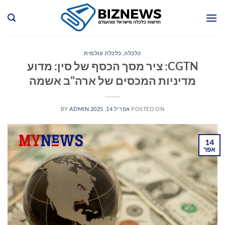
Ski
t
conten
כלכלה
,
כלכלה עולמית
CGTN: ציר מסך הכסף של סין: מדוע
מדיניות המכסים של ארה"ב אשמה
POSTED ON
אפריל 14, 2025
ADMIN
BY
14
אפר