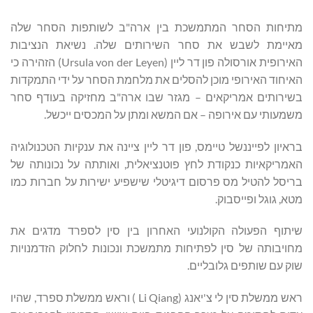
מתיחות הסחר המתמשכת בין ארה"ב לשותפות הסחר שלה
מאיימת לשבש את סחר השירותים שלה. נשיאת הנציבות
האירופית אורסולה פון דר ליין (Ursula von der Leyen) הזהירה כי
האיחוד האירופי מוכן להסלים את מלחמת הסחר על ידי התמקדות
בשירותים אמריקאים – מגזר שבו ארה"ב מחזיקה בעודף סחר
משמעותי עם אירופה – אם המשא ומתן על המכסים ייכשל.
בראיון לפייננשל טיימס, פון דר ליין ציינה את ענקיות הטכנולוגיה
האמריקאיות כנקודת לחץ פוטנציאלית, ואותתה על נכונותה של
בריסל להטיל מס פרסום דיגיטלי שישפיע ישירות על חברות כמו
מטא, גוגל ופייסבוק.
שיתוף הפעולה הקולנועי האחרון בין סין לספרד מדגים את
מחויבותה של סין לפתיחות מתמשכת ונכונות לחלוק הזדמנויות
שוק עם שותפים גלובליים.
ראש ממשלת סין לי צ'יאנג (Li Qiang ) וראש ממשלת ספרד, שהיו