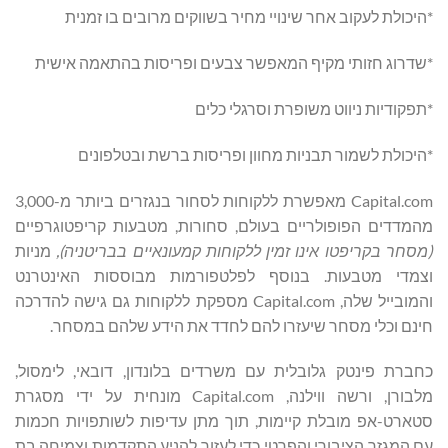
*היכולת לעקוב אחר שינויי מחיר בשווקים מרובים בו זמנית
*שדרוג חזותי מקיף המאפשר צבעים ופריסות בהתאמה אישית
*תפקודיות ניווט משופרת וסרגלי כלים
*היכולת לשמור תבניות מחוון ופריסות ברשת ובטלפונים
Capital.com מאפשרת ללקוחות לסחור בנגזרים ביותר מ-3,000
מהמדדים הפופולריים בעולם, סחורות, מטבעות קריפטוגרפיים
(מסחר בקריפטו אינו זמין ללקוחות קמעונאיים בבריטניה),
מניות
וצמדי מטבעות. בנוסף לפלטפורמות מבוססות האינטרנט
והמובייל שלה, Capital.com מספקת ללקוחות גם גישה להדרכה
חינם וכלי מסחר שיעזרו להם לחדד את הידע שלהם במסחר.
כחברת פינטק גלובלית עם משרדים בלונדון, דובאי, לימסול,
מלבורן, ורשה ווילנה, Capital.com מונחית על ידי מסגרת
סטארט-אפ מובלת קיימות, תוך מתן עדיפות לשותפויות חכמות
עם המגזר הציבורי והפרטי כדי לעזור להניע התקדמות וצמיחה בת