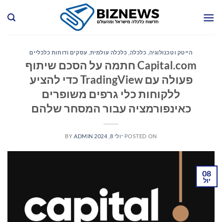
Ski
t
conten
הייטק וטכנולוגיה
,
כלכלה
,
כלכלה עולמית
,
עסקים ודוחות כלכליים
Capital.com חתמה על הסכם שיתוף
פעולה עם TradingView כדי להציע
ללקוחות כלי גרפים משופרים
כאינפורמציה עבור המסחר שלהם
POSTED ON
יולי 8, 2024
ADMIN
BY
08
יול