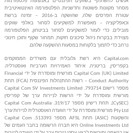
אנשים להשתתף בשווקים הפיננסיים באמצעות פלטפורמות
מסחר מקוונות פשוטות וחדשניות. הפלטפורמה האינטואיטיבית
עטורת הפרסים שלה, שהושקה ב-2016 – זמינה ברשת
וכאפליקציה – מאפשרת למשקיעים לסחור באלפי שווקים
מובילים. כדי לעזור למשקיעים לסחור בביטחון, הפלטפורמה
מצוידת בבקרות ניהול סיכונים חזקות, תמחור שקוף ותוכן חינוכי
נרחב כדי לתמוך בלקוחות במסעות ההשקעה שלהם.
Capital.com היא רשת גלובלית עם משרדים הממוקמים
בקפריסין, בריטניה, איחוד האמירויות הערביות ואוסטרליה.
Capital Com (UK) Limited מורשית ומוסדרת על ידי Financial
Conduct Authority – רשות ההתנהלות הפיננסית (FCA) תחת
מספר רישום 793714. Capital Com SV Investments Limited
מורשית ומוסדרת על ידי הרשות לניירות ערך של קפריסין
(CySEC), תחת רישיון מספר 319/17. Capital Com Australia
Pty Ltd מורשית ומוסדרת על ידי הוועדה האוסטרלית לניירות ערך
והשקעות (ASIC) תחת AFSL מספר 513393. Capital Com
Online Investments Ltd היא חברה הרשומה בחבר העמים של
איי בהאמה ומורשית לבצע עסקי ניירות ערך על ידי הוועדה לניירות