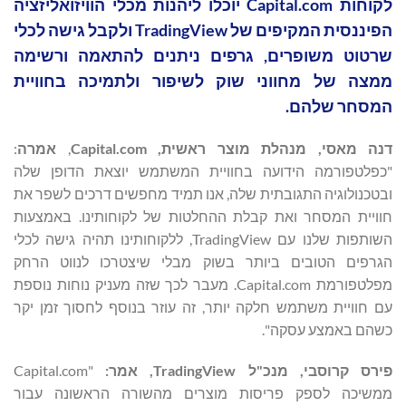
לקוחות Capital.com יוכלו ליהנות מכלי הוויזואליזציה
הפיננסית המקיפים של TradingView ולקבל גישה לכלי
שרטוט משופרים, גרפים ניתנים להתאמה ורשימה
ממצה של מחווני שוק לשיפור ולתמיכה בחוויית
המסחר שלהם.
דנה מאסי, מנהלת מוצר ראשית,
Capital.com
,
אמרה
:
"כפלטפורמה הידועה בחוויית המשתמש יוצאת הדופן שלה
ובטכנולוגיה התגובתית שלה, אנו תמיד מחפשים דרכים לשפר את
חוויית המסחר ואת קבלת ההחלטות של לקוחותינו. באמצעות
השותפות שלנו עם TradingView, ללקוחותינו תהיה גישה לכלי
הגרפים הטובים ביותר בשוק מבלי שיצטרכו לנווט הרחק
מפלטפורמת Capital.com. מעבר לכך שזה מעניק נוחות נוספת
עם חוויית משתמש חלקה יותר, זה עוזר בנוסף לחסוך זמן יקר
כשהם באמצע עסקה".
פירס קרוסבי, מנכ"ל
TradingView
, אמר:
"Capital.com
ממשיכה לספק פריסות מוצרים מהשורה הראשונה עבור