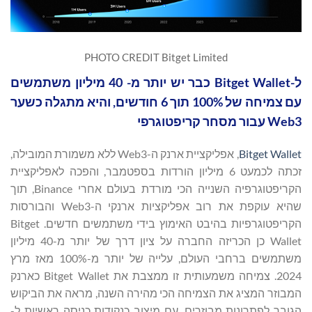
PHOTO CREDIT Bitget Limited
ל-Bitget Wallet כבר יש יותר מ- 40 מיליון משתמשים
עם צמיחה של 100% תוך 6 חודשים, והיא מתגלה כשער
Web3 עבור מסחר קריפטוגרפי
Bitget Wallet
, אפליקציית ארנק ה-Web3 ללא משמורת המובילה,
זכתה לכמעט 6 מיליון הורדות בספטמבר, והפכה לאפליקציית
הקריפטוגרפיה השנייה הכי מורדת בעולם אחרי Binance, תוך
שהיא עוקפת את רוב אפליקציות ארנקי ה-Web3 והבורסות
הקריפטוגרפיות בהיבט האימוץ בידי משתמשים חדשים. Bitget
Wallet כן הכריזה החברה על ציון דרך של יותר מ-40 מיליון
משתמשים ברחבי העולם, עלייה של יותר מ-100% מאז מרץ
2024. צמיחה משמעותית זו ממצבת את Bitget Wallet כארנק
המבוזר המציג את הצמיחה הכי מהירה השנה, מראה את הביקוש
הגובר לפתרונות מבוזרים, עם מיצוב כנקודות כניסה ראשיות ל-