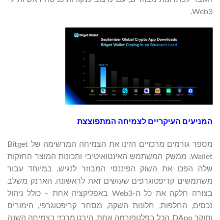
Web3.
המניעים העיקריים לצמיחה המתפוצצת
מספר גורמים מרכזיים הזינו את הצמיחה המרשימה של Bitget
Wallet. ממשק המשתמש האינטואיטיבי ותכונות המוצר החזקות
שלה הפכו את השוק הפיננסי המבוזר לנגיש, במיוחד עבור
משתמשים קריפטוגרפים שעושים זאת לראשונה. הארנק משלב
בצורה חלקה את כל ה-Web3 באפליקציה אחת – כולל ניהול
נכסים, החלפות, חלונות השקה, מסחר קריפטוגרפי, הימורים
וחוקר DApp, הכל בפלטפורמה אחת. היבט מרכזי בצמיחה השנה