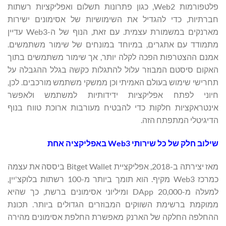
פלטפורמות Web2, כגון פתרונות תשלום ואפליקציות רשתות
חברתיות, כדי להגדיל את השימושיות של אסימונים ישירות
מארנקים במשמורת עצמית. עם זאת, הנוף של ה-Web3 עדיין
מתמודד עם אתגרים, במיוחד במונחים של שימור משתמשים.
אמנם ההצטרפות הפכה לקלה יותר, אך שימור משתמשים בתוך
האקום סיסטם המבוזר עלול להתגלות כקשה בגלל ההגבלה על
תחרישי שימוש בעולם האמיתי וכן ממשקי משתמש מורכבים. לכן,
חיוני לפתח אפליקציות ידידותיות למשתמש ולאפשר
אינטראקציות חלקות כדי להבטיח מעורבות ארוכת טווח בנוף
הדיגיטלי המתפתח הזה.
שילוב חלק של כל שירותי
Web3
באפליקציה אחת
מאז יצירתה ב-2018, אפליקציית Bitget Wallet ביססה את עצמה
כמרכז Web3 מקיף. הוא תומך ביותר מ-100 רשתות בלוקצ'יין,
למעלה מ-20,000 DApp ומיליוני אסימונים ברשת, כך שהיא
ממוקמת ברשימת השווקים המבוזרים הגדולים ביותר. תכונת
ההחלפה החלקה של הארנק מאפשרת החלפת אסימונים מהירה