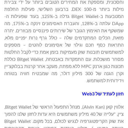
וחסכונית, ומספקת את המחירים הטובים ביותר על ידי צבירת
נזילות ביותר מ-100 DEX. ברבעון השלישי, פעילות החלפת
המטבעות ב-Bitget Wallet גדלה ב-125%, בעוד שפעילות ה-
DApp עלתה ב-128%, והעברת האסימונים זינקה ב-175%, מה
שמשקף את האימוץ הגובר של שירותים פיננסיים מבוזרים. יתרה
מזאת, הכלים המתקדמים שלה – כולל גרף נרות יפניים מלא,
התראות כסף חכם וגילוי של אסימונים לוהטים – מספקים
למשתמשים תובנות שוק מעמיקות בזמן אמת כדי לקבל החלטות
מסחר מושכלות. עם התמקדות באבטחה, Bitget Wallet כוללת
תכונות כגון ארנק MPC ללא מפתח, מעקב אחר קרנות בבלוקצ'יין
וקרן הגנה של 300 מיליון דולר, מה שמבטיח חוויה בטוחה
וידידותית למשתמש.
חזון לעתיד של Web3
אלווין קאן (Alvin Kan), מנהל התפעול הראשי של Bitget Wallet,
ציין, "עלייה של 40 מיליון משתמשים היא עדות לחזון שלנו להפוך
את שוק הקריפטוגרפיה לנגיש לכולם, בכל מקום. Bitget Wallet