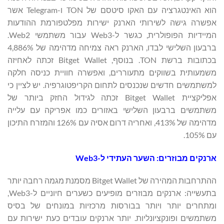
הוא האינטגרציה עם האקו סיטסם של TON ו-Telegram אשר
אפשרה גישה לשירותי הארנק ישירות מפלטפורמת ההודעות
המיידיות הפופולרית, כגשר ל-Web3 עבור משתמשי Web2.
ברבעון השלישי לבדו, הארנק ראה צמיחה מדהימה של 4,886%
בכתובות ברשת TON. בנוסף, Bitget Wallet זכתה לאחיזה
משמעותית בשווקים מתעוררים, ואפשרה חוויית כניסה חלקה
למשתמשים חדשים שנכנסים לתחום הקריפטוגרפיה. יש לציין כי
אפליקציית Bitget Wallet זכתה לגידול החזק ביותר של
משתמשים ברבעון השלישי באזורים כמו אפריקה עם עלייה
מדהימה של 413%, ואחריה דרום אסיה עם 126% והמזרח התיכון
עם 105%.
ארנקים מבוזרים: השער העתידי ל-
Web3
ההתרחבות המהירה של Bitget Wallet מסמנת מגמה רחבה יותר
בתעשייה: ארנקים מבוזרים מופיעים כשערים חיוניים ל-Web3,
ומתחרים יותר ויותר בבורסות מרכזיות במונחים של בסיס
משתמשים ופונקציונליות. יותר ארנקים עובדים כעת ישירות עם