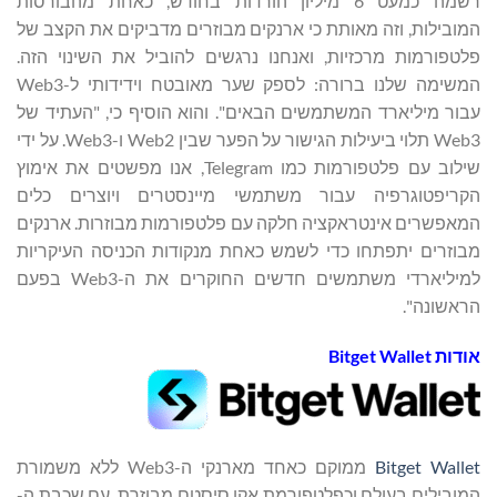
רשמה כמעט 6 מיליון הורדות בחודש, כאחת מהבורסות
המובילות, וזה מאותת כי ארנקים מבוזרים מדביקים את הקצב של
פלטפורמות מרכזיות, ואנחנו נרגשים להוביל את השינוי הזה.
המשימה שלנו ברורה: לספק שער מאובטח וידידותי ל-Web3
עבור מיליארד המשתמשים הבאים". והוא הוסיף כי, "העתיד של
Web3 תלוי ביעילות הגישור על הפער שבין Web2 ו-Web3. על ידי
שילוב עם פלטפורמות כמו Telegram, אנו מפשטים את אימוץ
הקריפטוגרפיה עבור משתמשי מיינסטרים ויוצרים כלים
המאפשרים אינטראקציה חלקה עם פלטפורמות מבוזרות. ארנקים
מבוזרים יתפתחו כדי לשמש כאחת מנקודות הכניסה העיקריות
למיליארדי משתמשים חדשים החוקרים את ה-Web3 בפעם
הראשונה".
אודות Bitget Wallet
Bitget Wallet
ממוקם כאחד מארנקי ה-Web3 ללא משמורת
המובילים בעולם וכפלטפורמת אקו סיסטם מבוזרת. עם שכבת ה-