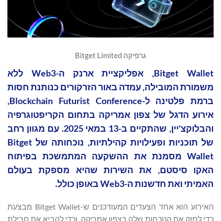
גרפיקה Bitget Limited
Bitget Wallet, אפליקציית ארנק ה-Web3 ללא
משמורת המובילה, עמדה באור הזרקורים כנותנת חסות
ברמת פלטינה ל-Blockchain Futurist Conference,
אירוע הדגל של צפון אמריקה בתחום הקריפטוגרפיה
והבלוקצ'יין, שהתקיים ב-13 במאי 2025. עם מגוון רחב
של תוכניות ופעילויות קהילתיות, נוכחותה של Bitget
Wallet מסמנת את ההשקעה המתמשכת בפיתוח
האקו סיסטם, את השירות שהיא מספקת בעולם
האמיתי ואת חדשנות ה-Web3 באופן כולל.
האירוע הוא אחד הצעדים המעודכנים ש-Bitget Wallet מבצעת
כדי לחזק את הנוכחות שלה בצפון אמריקה, וכדי להביא את חבילת