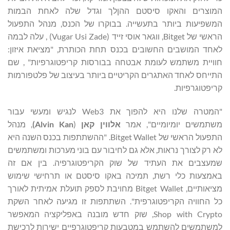
המוצרים והאקו סיסטם ההןלך וגדל שלה לאחת הבמות
המשפיעות ביותר בתעשייה. בבוקרו של הכנס, מנהל התפעול
הראשי של Bitget, ווגאר אוסי זייד (Vugar Usi Zade) , עלה לבמה
לאחד המושבים החשובים בכנס תחת הכותרת, "מציאת איזון:
חוויית משתמש לעומת אבטחה בבורסות קריפטוגרפיות" , שם
התייחס לאחד האתגרים הקריטיים ביותר בעיצוב של פלטפורמות
קריפטוגרפיות.
"המטרה שלנו היא להפוך את Web3 לנגיש ומעשי עבור
משתמשים יומיומיים", אמר
אלווין קאן
(
Alvin Kan
)
, מנהל
התפעול הראשי של Bitget Wallet. "ההשתתפות בכנס השנה היא
לא רק לצורך נראות, אלא גם לחיבור עם בוני מערכות ומשתמשים
שמעצבים את העתיד של שוק הקריפטוגרפיה. בין אם זה
באמצעות כלי רשת, תמיכה באקו סיסטם או תרחישי שימוש
מציאותיים, Bitget Wallet מחויבת לספק תועלת אמיתית לאורך
כל החוויה הקריפטוגרפית". השתתפות זו מגיעה לאחר השקת
Shop with Crypto, שוק חדש מובנה באפליקציה המאפשר
למשתמשים להשתמש במטבעות קריפטוגרפיים ישירות לרכישת