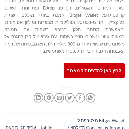
מלאה של שירותים קריפטוגרפים, כולל עסקאות החלפה, תובנות
שוק, הימורים, תגמולים, דפדפן DApp ופתרונות תשלום
קריפטוגרפי. Bitget Wallet תומכת ביותר מ-130 רשתות
בלוקצ'יין, יותר מ-20,000 אפליקציות מבוזרות ומיליון אסימונים,
ומאפשרת מסחר חלק בריבוי רשתות עם תמיכה
במאות DEX וגשרים חוצי רשתות. עם גיבוי של קרן להגנה על
משתמשים ששוויה יותר מ-300 מיליון דולר, היא מבטיחה את רמת
האבטחה הגבוהה ביותר לנכסי המשתמשים.
לחץ כאן להדפסת המאמר
Bitget Wallet מצטרפת ל-
Consensus Toronto כדי להציג
Joblio – עתיד הגיוס האתי