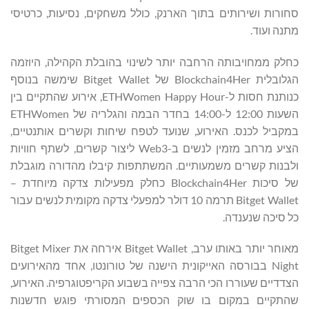
סחורות ושירותים בתוך הארנק, כולל משחקים, נסיעות, כרטיסי
מתנה ועוד.
כחלק ממחויבותה הרחבה יותר לשינוי בהובלת הקהילה, היוזמה
הגלובלית Blockchain4Her של Bitget Wallet שימשה בנוסף
כנותנת חסות ל-ETHWomen Happy Hour, אירוע שהתקיים בין
השעות 12:00 ל-14:00 בחדר הבמה והגלריה של ETHWomen
במקביל לכנס. האירוע, שנועד לטפח שיחות וקשרים אותנטיים,
הציע מרחב מזמין לנשים ב-Web3 ליצור קשרים, לשתף חוויות
ולבנות קשרים משמעותיים. המשתתפות קיבלו מהדורה מוגבלת
של סיכות Blockchain4Her כחלק מפעילות צדקה מיוחדת –
Bitget Wallet תרמה 10 דולר למפעלי צדקה מקומית לנשים עבור
כל סיכה שנענדה.
מאוחר יותר באותו ערב, Bitget Wallet אירחה את Bitget Mixer
Night בבורסה האייקונית הישנה של טורונטו, ​​אחד מהאירועים
הצדדיים שעוררו הכי הרבה צפייה בשבוע הקריפטוגרפיה. האירוע,
שהתקיים במקום בו שוק הכספים המסורתי פוגש חדשנות