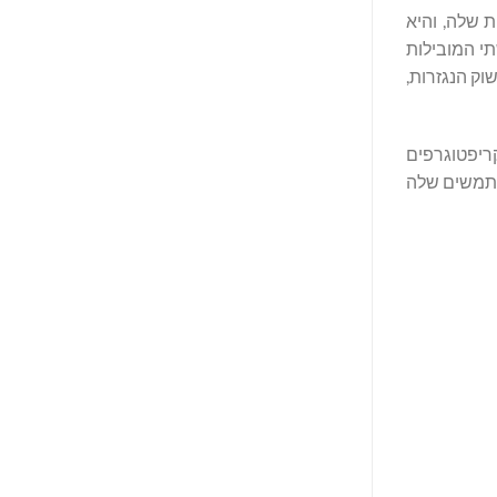
וכות והיציבות שלה, והיא
זורי המסחר העתידיים של נכסים מובילים כמו BTC מדרגים בעקביות את Bitget בין שתי המובילות
מלאכותית בשוק הנגזרות,
ריפטוגרפים
דרישה למוצרי נגזרות גמישים יותר, ומעצימה את 45 מיליון המשתמשים שלה