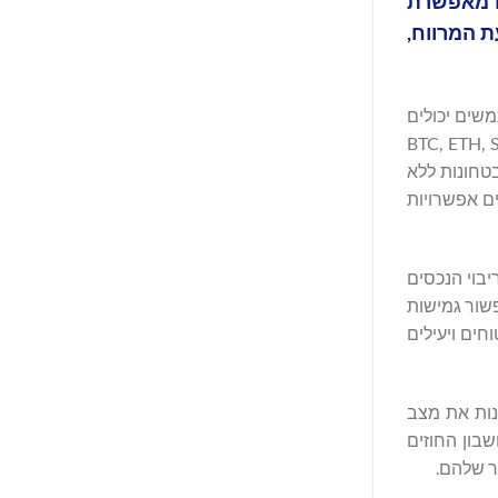
שעה 16:00 (UTC+8). תכונה חדשה זו מאפשרת
על ידי שימוש בנכסים שאינם USDT לצורך קביעת המרווח,
 המשתמשים יכולים
הנכסים של Bitget תומך כעת ב-BTC, ETH, SOL, XRP, PEPE,
 בטחונות ללא
משים אפשרויות
ריבוי הנכסים
שור גמישות
ים ויעילים
 ראשית, לשנות את מצב
בון החוזים