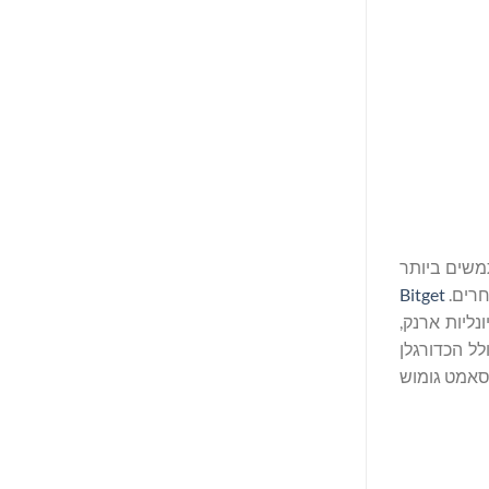
, המשרתת למעלה מ-45 מיליון משתמשים ביותר
Bitget
 ותכונות Web3 מקיפים, כולל פונקציונליות ארנק,
, כולל הכדורגלן
Buse T) (אלוף העולם בהיאבקות), סאמט גומוש