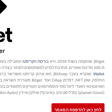
Bitget, שהוקמה בשנת 2018, היא
בורסת הקריפטו
מ-100 מדינות ואזורים, מחויבת לסייע למשתמשים לסחור בצורה חכמה יותר באמצעות תכונת המסחר החלוצית שלה ופתרונות מסחר אחרים.
Wallet
החלפה, שוק NFT, דפדפן pp
(şSamet Gümü) (מדליסט זהב באיגרוף) ואילקין איידין (İlkin Aydın ) (נבחרת כדורעף).
לחץ כאן להדפסת המאמר