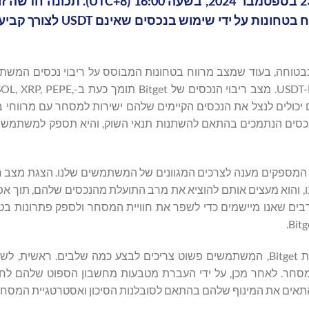
במצב ריבוי נכסים הזמינים לכל המשתמשים החל ב-23 בספטמבר 2024, ב
למשתמשים לסחור בחוזים עתידיים של USDT עם מרווח בטחונות 
חונות המבוסס על נכס יחיד, רק USDT משמש כבטוחה, בעוד שמצב מרווח בטחונות המבוסס על ריבוי נכסים
למנף מגוון מטבעות קריפטוגרפים למסחר בחוזים עתידיים ב-USDT-M. מצב ריבוי 
שמשתמשים יכולים לנצל את הנכסים הקיימים שלהם ישירות למסחר עם מרווחי
תמשיך לעדכן את רשימת הנכסים הנתמכים בהתאם להשתנות תנאי השוק, והיא תספק למשת
שורה הראשונה המספקים מענה לצרכים המגוונים של המשתמשים שלנו. הצגת מצב 
 והוא מעצים אותם להוציא את מרב התועלת מהנכסים שלהם, תוך אפ
בים שאנו מיישמים כדי לשפר את חוויית המסחר ולספק פתרונות בטוח
כדי להשתמש במצב מרווח בטחונות מרובה נכנסים בפלטפורמת Bitget, המשתמשים פשוט צריכים לבצע כמה שלבים.
המסחר. לאחר מכן, על ידי העברת מטבעות מחשבון הספוט שלהם לחש