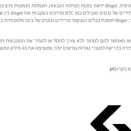
כאחת מפלטפורמות המסחר בנגזרות הגדולות בתחום הקריפטוגרפיה, Bitget ידועה בזכות הנזילות הגבוהה, העמלות הנמ
תומכת ביותר מ-300 מטבעות קריפטוגרפים. מח
בתעשייה. בנוסף, כדי לעזור למשתמשים לסחור בצורה חכמה יותר, Bitget תומכת בכלים כגון קופי טריידינג ובוטים של בינה 
וא מאפשר להם לסחור ללא צורך לחסל או להמיר את המטבעות הק
המועדפים עליהם. Bitget נותרה מחויבת לחדשנות מתמשכת ולעמידה ב
כאן
.