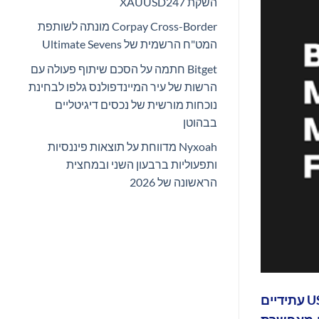
השקת XAUUSD247
Corpay Cross-Border מונתה לשותפת
המט"ח הרשמית של Ultimate Sevens
Bitget חתמה על הסכם שיתוף פעולה עם
הרשות של עיר המיינדפולנס גלפו לבחינת
נוכחות מורשית של נכסים דיגיטליים
בבהוטן
Nyxoah מדווחת על תוצאות פיננסיות
ותפעוליות ברבעון השני ובמחצית
הראשונה של 2026
Bitget, בורסת המטבעות הקריפטוגרפים וחברת ה-Web3 המובילה בעולם, מתרגשת להכריז על השקת חוזי USDT-M עתידיים