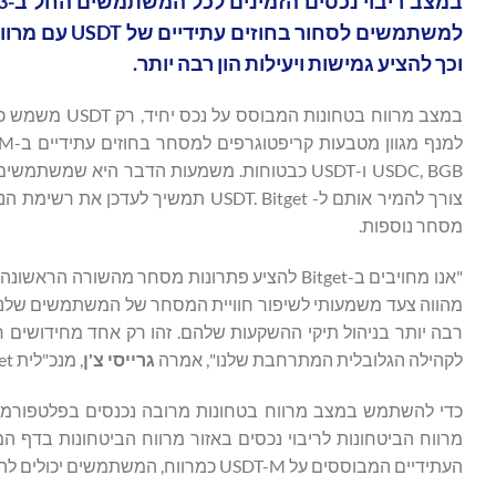
וכך להציע גמישות ויעילות הון רבה יותר.
במצב מרווח בט
USDC, BGB ו-USDT כבטוחות. משמעות הדבר היא 
צורך להמיר אותם ל- USDT. Bitget 
מסחר נוספות.
"אנו מחויבים ב-Bitget להציע פתרונות מסחר מה
מהווה צעד משמעותי לשיפור חוויית המסחר של המשתמשים שלנו,
רבה יותר בניהול תיקי ההשקעות שלהם. זהו רק אחד מחידושים ר
לקהילה הגלובלית המתרחבת שלנו", אמרה
גרייסי צ'ן
, מנכ"לית Bitget.
מרווח הביטחונות לריבוי נכסים באזור מרווח הביטחונות בדף 
העתידיים המבוססים על USDT-M כמרווח, המשתמשים יכולים להתאים את המינוף שלהם בהתאם לסובלנות הסיכון ואסטרטגיית המסחר שלהם.