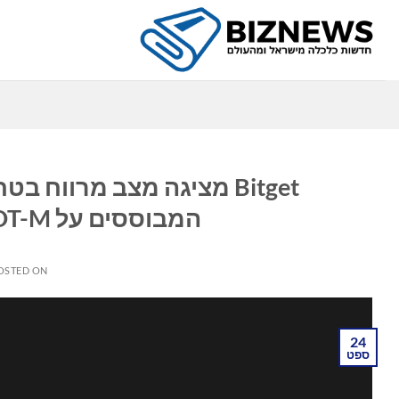
Ski
t
conten
כ
Bitget מציגה מצב מרווח 
המבוססים על USDT-M, ומשפרת את יעילות ההון
OSTED ON
24
ספט