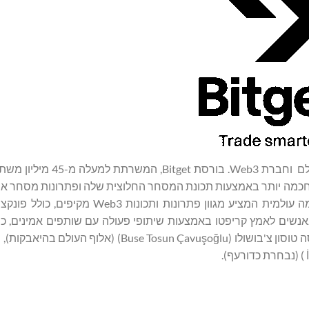
המובילה בעולם וחברת Web3. בורסת Bitget
, שנקרא בעבר BitKeep, הוא ארנק קריפטו משורשר ברמה עולמית המציע מגוון פתרונות
DA ועוד. Bitget מעוררת השראה באנשים לאמץ קריפטו באמצעות שיתופי פעולה עם שותפים אמינים
הארגנטינאי האגדי ליונל מסי והספורטאים הטורקים הלאומיים בוסה טוסון צ'בושולו (osun Çavuşoğlu