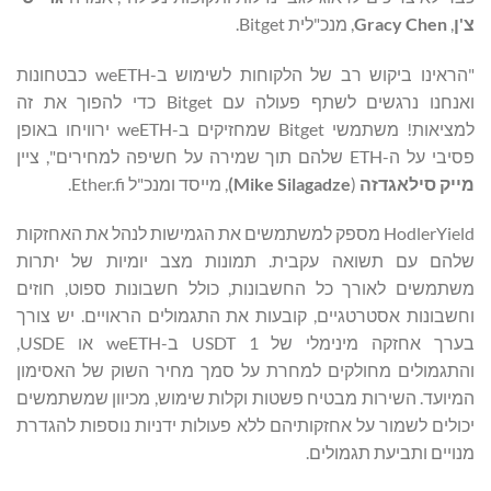
צ'ן
,
Gracy Chen
, מנכ"לית Bitget.
"הראינו ביקוש רב של הלקוחות לשימוש ב-weETH כבטחונות
ואנחנו נרגשים לשתף פעולה עם Bitget כדי להפוך את זה
למציאות! משתמשי Bitget שמחזיקים ב-weETH ירוויחו באופן
פסיבי על ה-ETH שלהם תוך שמירה על חשיפה למחירים", ציין
מייק סילאגדזה
(
Mike Silagadze
)
, מייסד ומנכ"ל Ether.fi.
HodlerYield מספק למשתמשים את הגמישות לנהל את האחזקות
שלהם עם תשואה עקבית. תמונות מצב יומיות של יתרות
משתמשים לאורך כל החשבונות, כולל חשבונות ספוט, חוזים
וחשבונות אסטרטגיים, קובעות את התגמולים הראויים. יש צורך
בערך אחזקה מינימלי של 1 USDT ב-weETH או USDE,
והתגמולים מחולקים למחרת על סמך מחיר השוק של האסימון
המיועד. השירות מבטיח פשטות וקלות שימוש, מכיוון שמשתמשים
יכולים לשמור על אחזקותיהם ללא פעולות ידניות נוספות להגדרת
מנויים ותביעת תגמולים.