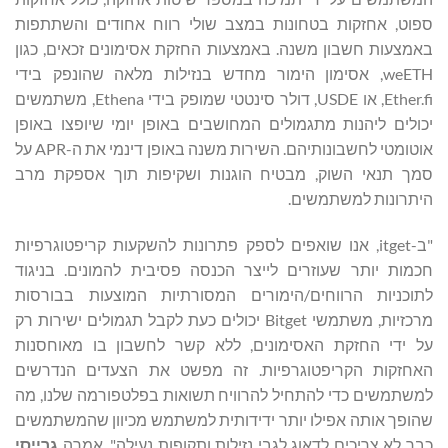
ספוט, אחזקות בטחונות במצב שולי רווח אחודים והשתתפות
באמצעות חשבון משנה. באמצעות החזקת אסימונים זכאים, כגון
weETH, אסימון הימור מחדש בנזילות מלאה שהונפק בידי
Ether.fi, או USDE, דולר סינטטי שמופק בידי Ethena, משתמשים
יכולים ליהנות מתגמולים המחושבים באופן יומי שיופצו באופן
אוטומטי לחשבונותיהם. השירות משנה באופן דינמי את ה-APR על
סמך תנאי השוק, מבטיח הוגנות ושקיפות תוך אספקת מרב
היתרונות למשתמשים.
"ב-itget, אנו שואפים לספק פתרונות להשקעות קריפטוגרפיות
חכמות יותר שעוזרים לייצר הכנסה פסיבית להמונים. בניגוד
לתוכניות הרווחים/הימורים המסורתיות המוצעות בבורסות
מרכזיות, משתמשי Bitget יכולים כעת לקבל תגמולים ישירות רק
על ידי החזקת האסימונים, ללא קשר לחשבון בו מאוחסנות
האחזקות הקריפטוגרפיות. זה מפשט את הצעדים הנדרשים
למשתמשים כדי להתחיל להרוויח תשואות בפלטפורמה שלנו, מה
שהופך אותה אפילו יותר ידידותית למשתמש מכיוון שהמשתמשים
כבר לא צריכים לדאוג לגבי נזילות ותקופות נעילה", אמרה
גרייסי