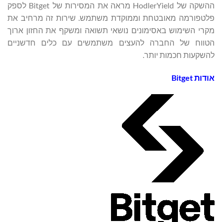
ההשקה של HodlerYield מראה את המסירות של Bitget לספק
פלטפורמה מאובטחת וממוקדת משתמש. שירות זה מרחיב את
מקרי השימוש באסימונים נושאי תשואה ומשקף את החזון ארוך
הטווח של החברה להעצים משתמשים עם כלים חדשניים
להשקעות חכמות יותר.
אודות Bitget