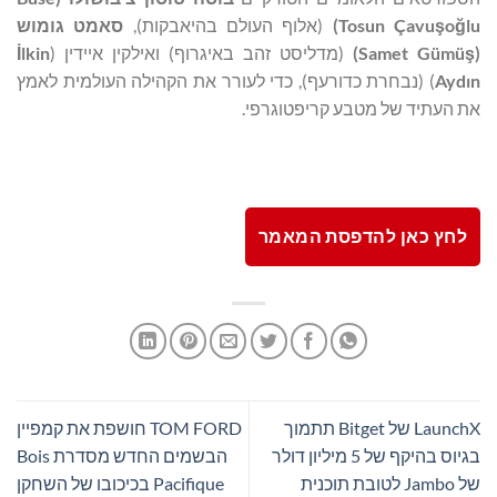
lu
ğ
o
ş
Tosun Çavu
)
(אלוף העולם בהיאבקות),
סאמט גומוש
(
ş
Samet Gümü
)
(מדליסט זהב באיגרוף) ואילקין איידין (
lkin
İ
Aydın
) (נבחרת כדורעף), כדי לעורר את הקהילה העולמית לאמץ
את העתיד של מטבע קריפטוגרפי.
לחץ כאן להדפסת המאמר
LaunchX של Bitget תתמוך
TOM FORD חושפת את קמפיין
בגיוס בהיקף של 5 מיליון דולר
הבשמים החדש מסדרת Bois
של Jambo לטובת תוכנית
Pacifique בכיכובו של השחקן