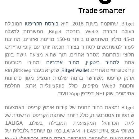
Bitget, שהוקמה בשנת 2018, היא
בורסת הקריפטו
המובילה
בעולם וחברת Web3. בורסת Bitget, המשרתת למעלה
מ-45 מיליון משתמשים ביותר מ-150 מדינות ואזורים, מחויבת
לעזור למשתמשים לסחור בצורה חכמה יותר עם קופי טריידינג
חלוצי ופתרונות מסחר אחרים, תוך שהיא מציעה גישה בזמן
אמת
למחיר ביטקוין
,
מחיר את'ריום
ומחירי מטבעות
קריפטוגרפיים אחרים.
Bitget Wallet
, שנקרא בעבר BitKeep, הוא
ארנק קריפטו משורשר ברמה עולמית המציע מגוון פתרונות
ותכונות Web3 מקיפים, כולל פונקציונליות ארנק, החלפת
אסימונים, שוק NFT, דפדפן DApp ועוד.
Bitget נמצאת בחוד החנית של קידום אימוץ קריפטו באמצעות
שותפויות אסטרטגיות, כולל היותה שותפת הקריפטו הרשמית של
ליגת הכדורגל המקצוענית המובילה בעולם,
LALIGA
,
בשווקי EASTERN, SEA ו- LATAM, כמו גם שותפה גלובלית של
הספורטאים הלאומיים הטורקיים
בוסה טוסון צ'בושולו (
Buse