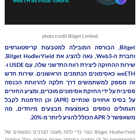
photo credit Bitget Limited
Bitget, הבורסה המובילה למטבעות קריפטוגרפים
וחברת ה-Web3, גאה להציג את Bitget HodlerYield,
שירות ההחזקה ליצירת רווח החדשני שלה, עם USDE ו-
weETH כאסימונים הנתמכים הראשונים. שירות חדש
זה מספק למשתמשים דרך חלקה להרווחת הכנסה
פסיבית על ידי החזקת אסימונים מוכרים, ומציע החזרים
על בסיס אחוזים שנתיים (APR) וכן הזדמנות לקבל
תגמולים נוספים באמצעות מבצעים מיוחדים, מה
משאפשר ל-APR הכולל להגיע ליותר מ-20%.
Bitget HodlerYield נוצר כדי לתת מענה לצרכים המגוונים של
המשתמשים על ידי תמיכה במספר שיטות אחזקה, כולל אחזקות