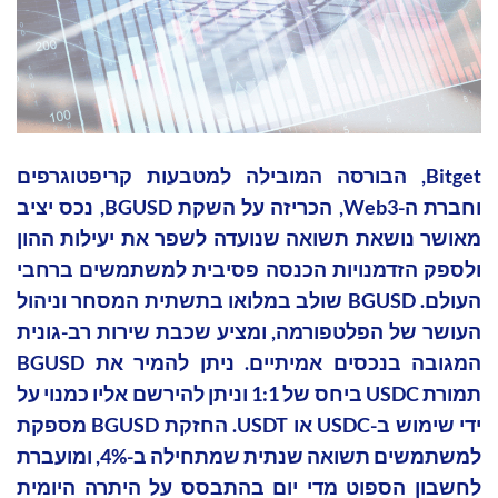
Bitget, הבורסה המובילה למטבעות קריפטוגרפים
וחברת ה-Web3, הכריזה על השקת BGUSD, נכס יציב
מאושר נושאת תשואה שנועדה לשפר את יעילות ההון
ולספק הזדמנויות הכנסה פסיבית למשתמשים ברחבי
העולם. BGUSD שולב במלואו בתשתית המסחר וניהול
העושר של הפלטפורמה, ומציע שכבת שירות רב-גונית
המגובה בנכסים אמיתיים. ניתן להמיר את BGUSD
תמורת USDC ביחס של 1:1 וניתן להירשם אליו כמנוי על
ידי שימוש ב-USDC או USDT. החזקת BGUSD מספקת
למשתמשים תשואה שנתית שמתחילה ב-4%, ומועברת
לחשבון הספוט מדי יום בהתבסס על היתרה היומית