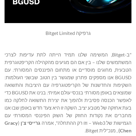
גרפיקה Bitget Limited
"ב-Bitget, המשימה שלנו תמיד הייתה לתת עדיפות לצרכי
המשתמשים שלנו – בין אם הם מגיעים מהקהילה הקריפטוגרפית
הטבעית, מחוגים מוסדיים או מתחום הפיננסים המסורתי. עם
BGUSD אנו מספקים פתרון שמגשר בין הטוב שבשני העולמות:
השקיפות והחדשנות של הקריפטוגרפיה עם היציבות והתשואה
שמוצאים באופן מסורתי בנכסי עולם אמיתי. בנינו את BGUSD כדי
לאפשר הכנסה פסיבית ולהפוך את יצירת התשואה לחלקה כמו
בעת אחזקה של מטבע יציב. השקה זו היא צעד חדש באופן שבו אנו
מחברים את נקודות החוזק של השוק הפיננסי המסורתי עם
הגמישות של Web3 – וזו רק ההתחלה", אמרה
גרייסי צ'ן
(
Gracy
Chen
)
, מנכ"לית Bitget.