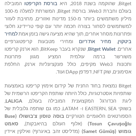
Bitget, שהוקמה בשנת 2018, היא
בורסת הקריפטו
המובילה
בעולם וחברת Web3. בורסת Bitget, המשרתת למעלה מ-100
מיליון משתמשים ביותר מ-150 מדינות ואזורים, מחויבת לעזור
למשתמשים לסחור בצורה חכמה יותר עם קופי טריידינג חלוצי
ופתרונות מסחר אחרים, תוך שהיא מציעה גישה בזמן אמת
למחיר
ביטקוין
,
מחיר את'ריום
ומחירי מטבעות קריפטוגרפיים
אחרים.
Bitget Wallet
, שנקרא בעבר BitKeep, הוא ארנק קריפטו
משורשר ברמה עולמית המציע מגוון פתרונות
ותכונות Web3 מקיפים, כולל פונקציונליות ארנק, החלפת
אסימונים, שוק NFT, דפדפן DApp ועוד.
Bitget נמצאת בחוד החנית של קידום אימוץ קריפטו באמצעות
שותפויות אסטרטגיות, כולל היותה שותפת הקריפטו הרשמית של
ליגת הכדורגל המקצוענית המובילה בעולם,
LALIGA
,
בשווקי EASTERN, SEA ו- LATAM, כמו גם שותפה גלובלית של
הספורטאים הלאומיים הטורקיים
בוסה טוסון צ'בושולו (
Buse
lu
ğ
o
ş
Tosun Çavu
)
(אלוף העולם בהיאבקות),
סאמט
גומוש (
ş
Samet Gümü
)
(מדליסט זהב באיגרוף) ואילקין איידין