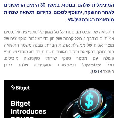
המינימלית שלהם. בנוסף, במשך 30 הימים הראשונים
לאחר ההשקה, יתווסף לסכום, כקידום, תשואה שנתית
מותאמת בגובה של 5%.
התשואה של הנכס מבוססת על סל מגוון של טוקניזציה על נכסים
אמיתיים בנדבך 1, כולל קרנות שוק הון בדירוג גבוה וטוקניזציה של
מוצרי אג"ח של ממשלת ארצות הברית. מבנה משטר התשואה
הזה נתמך בהקצאת נכסים מגוונת, תשתית בדירוג מוסדי ושיתופי
פעולה עם מספר ספקי שירותי טוקניזציה מובילים,
כולל Superstate (באמצעות הטוקניזציה שלהם לקרן
האוצר
USTB
).