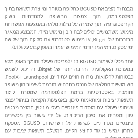
מבנה זה מציב את BGUSD כחלופה בטוחה ומייצרת תשואה בתוך
הפלטפורמה, תוך צמצום החשיפה לתנודתיות בשוק
הקריפטוגרפיה ותוך שמירה על נזילות מלאה באמצעות אפשרויות
מימוש. משתמשים יכולים לבחור בין מימוש מיידי, המבוצע ממאגר
הרזרבות של Bitget, או מימוש סטנדרטי עם סליקה תוך שלושה
ימי עסקים. דמי המנוי ודמי המימוש יעמדו באופן קבוע על 0.1%.
יותר מכלי לשימור, BGUSD בנוי לפריסה פעילה ותומך באופן מלא
במערכת האקולוגית הרחבה יותר של Bitget. זה יכול לשמש
כבטוחות להלוואות, מרווח חוזים עתידיים, Launchpool ו-PoolX.
השימושיות המלאה של הנכס בתרחיש תורמת לשימור הון משופר
ותומכת באסטרטגיות ברמת הפלטפורמה שמטרתן לייצר
תשואות יציבות ומותאמות סיכון. באמצעות הקצאה בניהול עצמי
ושיתופי פעולה עם מוסדות פיננסיים בעלי מוניטין, המוצר מבטיח
גיוון ומפחית את סיכון הריכוזיות. על ידי גישור בין מכשירים
פיננסיים מסורתיים לנגישות על השרשרת, BGUSD מספקת
פתרון גמיש בניגוד להיצע הקיים, המשלב תשואות יציבות עם