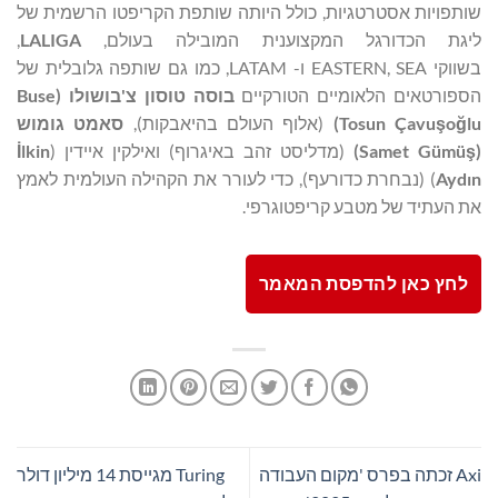
שותפויות אסטרטגיות, כולל היותה שותפת הקריפטו הרשמית של
ליגת הכדורגל המקצוענית המובילה בעולם,
LALIGA
,
בשווקי EASTERN, SEA ו- LATAM, כמו גם שותפה גלובלית של
הספורטאים הלאומיים הטורקיים
בוסה טוסון צ'בושולו (
Buse
lu
ğ
o
ş
Tosun Çavu
)
(אלוף העולם בהיאבקות),
סאמט גומוש
(
ş
Samet Gümü
)
(מדליסט זהב באיגרוף) ואילקין איידין (
lkin
İ
Aydın
) (נבחרת כדורעף), כדי לעורר את הקהילה העולמית לאמץ
את העתיד של מטבע קריפטוגרפי.
לחץ כאן להדפסת המאמר
Axi זכתה בפרס 'מקום העבודה
Turing מגייסת 14 מיליון דולר