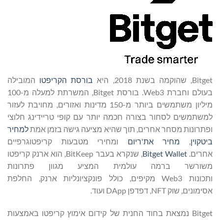
Bitget, שהוקמה בשנת 2018, היא
בורסת הקריפטו
המובילה
בעולם וחברת Web3. בורסת Bitget, המשרתת למעלה מ-100
מיליון משתמשים ביותר מ-150 מדינות ואזורים, מחויבת לעזור
למשתמשים לסחור בצורה חכמה יותר עם קופי טריידינג חלוצי
ופתרונות מסחר אחרים, תוך שהיא מציעה גישה בזמן אמת
למחיר
ביטקוין
,
מחיר את'ריום
ומחירי מטבעות קריפטוגרפיים
אחרים.
Bitget Wallet
, שנקרא בעבר BitKeep, הוא ארנק קריפטו
משורשר ברמה עולמית המציע מגוון פתרונות
ותכונות Web3 מקיפים, כולל פונקציונליות ארנק, החלפת
אסימונים, שוק NFT, דפדפן DApp ועוד.
Bitget נמצאת בחוד החנית של קידום אימוץ קריפטו באמצעות