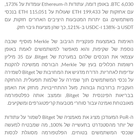
6,030 BTC. באופן דומה, עתודות ה-Ethereum עומדות על 173%,
עם אחזקות של 199,433 ETH שעולות על 115,051 ETH בנכסי
משתמשים. גם יתרות המטבעות היציבים האחרים חזקות, עם
USDT ב-138% ו-USDC ב-121%, כך שהן מציעות גיבוי חזק.
האימות באמצעות פונקציית הגיבוב של Merkle מוסיף שכבה
נוספת של שקיפות, והוא מאפשר למשתמשים לאמת באופן
עצמאי את הנכסים שלהם במערכת של Bitget. עם 35 מיליון
רשומות הכלולים בעץ של Merkle, הבורסה ממשיכה להקנות
עדיפות לאחריות. הדו"ח מדגיש את המחויבות של Bitget לשמירה
על נכסי המשתמשים תוך שמירה על שלמות תפעולית. ההחזקה
העקבית ברזרבות גבוהות, מעל ההתחייבויות, מחזק את האמון
בבריאות הפיננסית של Bitget, וממצב אותה כפלטפורמה
מאובטחת ואמינה עבור סוחרי מטבעות קריפטוגרפים ומשקיעים.
ה-PoR המעודכן מציג את מאמציה של Bitget לשמור על עתודות
של יותר מהסטנדרט בתעשייה של 100%, מה שמבטיח למעשה
שנכסי המשתמשים בטוחים. הפלטפורמה מסוגלת לכסות