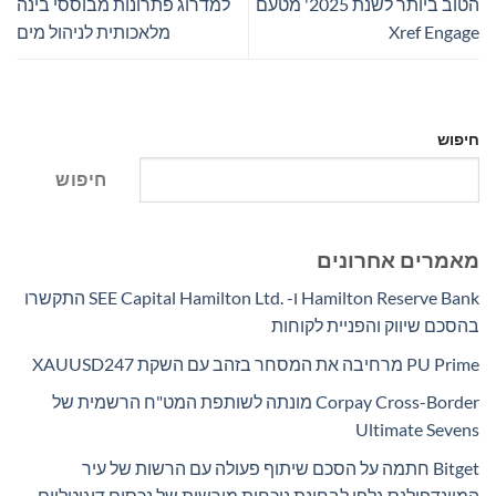
הטוב ביותר לשנת 2025' מטעם
למדרוג פתרונות מבוססי בינה
Xref Engage
מלאכותית לניהול מים
חיפוש
חיפוש
מאמרים אחרונים
Hamilton Reserve Bank ו- SEE Capital Hamilton Ltd.‎ התקשרו
בהסכם שיווק והפניית לקוחות
PU Prime מרחיבה את המסחר בזהב עם השקת XAUUSD247
Corpay Cross-Border מונתה לשותפת המט"ח הרשמית של
Ultimate Sevens
Bitget חתמה על הסכם שיתוף פעולה עם הרשות של עיר
המיינדפולנס גלפו לבחינת נוכחות מורשית של נכסים דיגיטליים