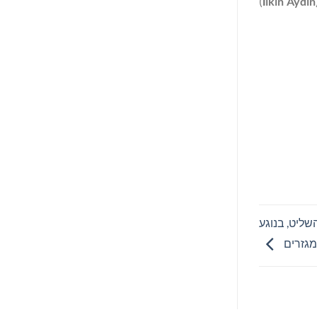
)
İ
lkin Aydın
שליט, בנוגע
מגזרים