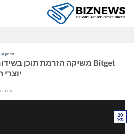
Ski
t
conten
הייטק וטכ
Bitget משיקה הזרמת תוכן בש
יוצרי 
TED ON
20
מאי