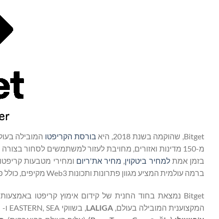
Bitget, שהוקמה בשנת 2018, היא
בורסת הקריפטו
מ-150 מדינות ואזורים, מחויבת לעזור למשתמשים לסחור בצור
בזמן אמת
למחיר ביטקוין
,
מחיר את'ריום
ומחירי מטבעות קריפטו
ברמה עולמית המציע מגוון פתרונות ותכונות Web3 מקיפים, כולל פונקציונליות ארנק, החלפת אסימונים, שוק NFT, דפדפן DApp ועוד.
Bitget נמצאת בחוד החנית של קידום אימוץ קריפטו באמצע
המקצוענית המובילה בעולם,
LALIGA
, בשווקי EASTERN, SEA ו- LATAM, כמו גם שותפה גלובלית של הספורטאים הלאומיים הטורקיים