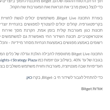
תוך הרחבת טווח ההגעה שלהם. itget
כדי לנצל באופן מרבי את הנראות ואת המעורבות שח הקהל.
בעזרת התכונה Bitget Live, משתמשים יכו
בקריפטוגרפיה. קהלים יכולים להצטרף למפגשים בהנחיית יוצרי
תכונות כגון מעורבות קולית בזמן אמת, הקרנת מסך ואירו
אינטראקטיביים. תכונת השידור החי מאפשרת גם למשתמשים לתז
רשומים באמצע מפגשים באמצעות הנחיות מסחר מיידיות – והכל
התכונה Bitget Live מתווספת לחבילה הולכת וגדלה של כלים המתמקדים ביוצרים, כולל תוכנית
בגובה של עד 40%. בשילוב עם יוזמות כמו
Strategy Plaza
ו-Insights
העדיפויות שבה מונטיזציה, מעורבות וחווית משתמש משולבים בצו
כדי להתחיל לעבור לשידור חי ב-Bitget, בקרו
כאן
.
אודות
Bitget