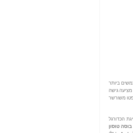
, המשרתת למעלה מ-120 מיליון משתמשים ביותר
 מציעה גישה
 ארנק קריפטו משורשר
גת הכדורגל
בוסה טוסון