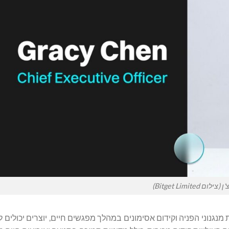
לום Bitget Limited)
 מנגנוני הפניה וקידום אסימונים במהלך מפגשים חיים, יוצרים יכולים ל