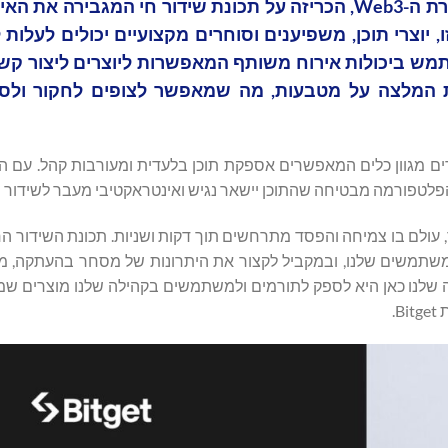
Bitget, הבורסה המובילה למטבעות קריפטוגרפים וחברת ה-Web3, הכריזה על תכונת שידור חי המג
 יוצרי תוכן, משפיענים וסוחרים מקצועיים יכולים לעלות ל
תמש ביכולות אירוח משותף המאפשרות ליוצרים ליצור קש
 המלצה על מטבעות, מה שמאפשר לצופים לחקור ולס
נה אחד עם האסטרטגיה של Bitget לספק ליוצרים מגוון כלים המאפשרים אספקת תוכן בלעדית ומעורבות קהל
ר, הפלטפורמה מבטיחה שהתוכן יישאר נגיש ואינטראקטיבי מעבר לשידור ה
 עולם בו צמיחה והפסד מתרחשים תוך דקות ושניות. תכונת השידור הח
ת למשתמשים שלנו, ובמקביל לקצור את היתרונות של מסחר בהעתקה,
 שלנו כאן היא לספק לתורמים ולמשתמשים בקהילה שלנו מוצרים ש
B.