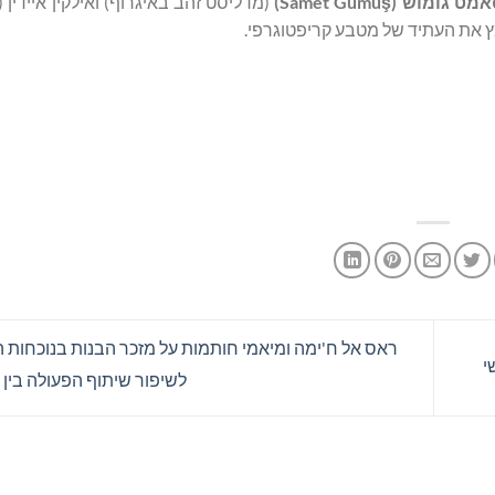
אמט גומוש (
ş
Samet Gümü
)
(מדליסט זהב באיגרוף) ואילקין איידין (
ץ את העתיד של מטבע קריפטוגרפי.
ראס אל ח'ימה ומיאמי חותמות על מזכר הבנות בנוכחות ה
י
לשיפור שיתוף הפעולה בין 