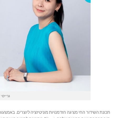
גרייסי צ'ן (צי
תכונת השידור החי מציגה הזדמנויות מוניטיזציה ליוצרים. באמצעות