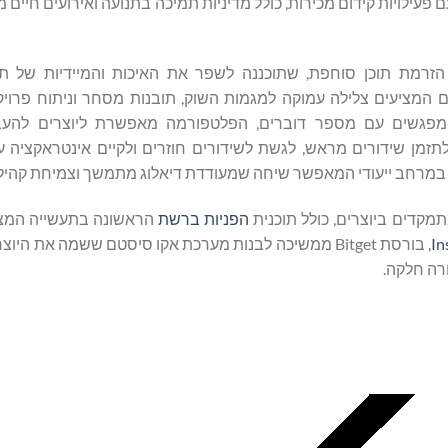
B מתכננת לתמוך ביוצרים עם פעילויות קידום מכירות, כולל מדיניות תמיכה בתנועה ואירועים חי
לים לגשת לחוויית הזרמת תוכן סוחפת, שתוכננה לשפר את האיכות והמיידיות של
ם המציעים צלילה עמוקה למגמות השוק, תובנות מסחר וניתוח פרויק
ח מפגשים עם מספר דוברים, הפלטפורמה מאפשרת ליוצרים להעבי
מן שידורים מראש, לגשת לשידורים חוזרים ולקיים אינטראקציה ע
 במרחב ייעודי המאפשר שיחה שמעודדת דיאלוג מתמשך וצמיחת קהיל
הפניות ברשת
הראשונה בתעשייה המצי
, בורסת Bitget ממשיכה לבנות מערכת אקו סיסטם ששמה את הי
רה חלקה.