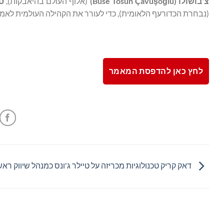
צ'בושולו (
lu
ğ
o
ş
Buse Tosun Çavu
)
(אלוף העולם בהיאבקות),
ס
(נבחרת הכדורעף הלאומית), כדי לעורר את הקהילה העולמית לאמ
לחץ כאן להדפסת המאמר
דאק קריק טכנולוגיות מכריזה על טיילר ג'ונס כמנהל שיווק ראש