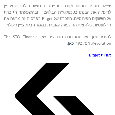
יציאת הספר מהווה נקודת התייחסות חשובה למי שמעוניין
להעמיק את הבנתו בטכנולוגיית הבלוקצ'יין ובהשפעתה הגוברת
על השווקים הפיננסיים. ההכרה של Bitget בפרסום זה מראה את
הרלוונטיות שלה ואת ההשפעה הגוברת במגזר הבלוקצ'יין העולמי.
למידע נוסף על המהדורה הרביעית של The STO Financial
Revolution, אנא בקרו
כאן
.
אודות
Bitget