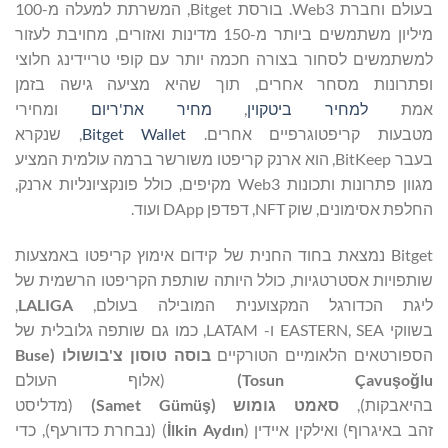
בעולם וחברת Web3. בורסת Bitget, המשרתת למעלה מ-100
מיליון משתמשים ביותר מ-150 מדינות ואזורים, מחויבת לעזור
למשתמשים לסחור בצורה חכמה יותר עם קופי טריידינג חלוצי
ופתרונות מסחר אחרים, תוך שהיא מציעה גישה בזמן
אמת
למחיר ביטקוין
,
מחיר את'ריום
ומחירי
מטבעות קריפטוגרפיים אחרים.
Bitget Wallet
, שנקרא
בעבר BitKeep, הוא ארנק קריפטו משורשר ברמה עולמית המציע
מגוון פתרונות ותכונות Web3 מקיפים, כולל פונקציונליות ארנק,
החלפת אסימונים, שוק NFT, דפדפן DApp ועוד.
Bitget נמצאת בחוד החנית של קידום אימוץ קריפטו באמצעות
שותפויות אסטרטגיות, כולל היותה שותפת הקריפטו הרשמית של
ליגת הכדורגל המקצוענית המובילה בעולם,
LALIGA
,
בשווקי EASTERN, SEA ו- LATAM, כמו גם שותפה גלובלית של
הספורטאים הלאומיים הטורקיים
בוסה טוסון
צ'בושולו (
Buse
lu
ğ
o
ş
Tosun Çavu
)
(אלוף העולם
בהיאבקות),
סאמט
גומוש (
ş
Samet Gümü
)
(מדליסט
זהב באיגרוף) ואילקין איידין (
lkin Aydın
İ
) (נבחרת כדורעף), כדי