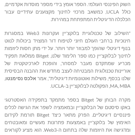
השוק הפיננסי העולמי. הספר אומץ בידי מספר מוסדות אקדמיים,
כולל UCLA, כמשאב מרכזי לחינוך מקצוענים עתידיים עבור
הכלכלה הדיגיטלית המתפתחת במהירות.
"השילוב של טכנולוגיית בלוקצ'יין ועקרונות Web3 במסגרות
חינוכיות ברחבי העולם חיוני לטיפוח דור המצויד ביכולות לנווט
בנוף דיגיטלי שהופך למבוזר יותר ויותר. על ידי מתן חסות ליוזמות
לחינוך לבלוקצ'יין כמו ספר הלימוד שלנו, Bitget ממלאת תפקיד
מכריע שמתקדם מעבר למסחר, והופכת לארכיטקטית של
אוריינות טכנולוגית המבטיחה לעצב מחדש את ההבנה הבסיסית
שלנו בכסף, משילות ואוטונומיות דיגיטלית", אמר
אלכס נסימנטו
,
MA, MBA, הפקולטה לבלוקצ'יין ב-UCLA.
מקרה הבוחן של Bitget בספר מתמקד בתפקידה האסטרטגי
באקו סיסטם של הבלוקצ'יין ובמאמציה לשפר את הגישה לכלים
פיננסיים דיגיטליים. הפרק מתאר ​​כיצד Bitget תורמת לקידום
האימוץ של בלוקצ'יין באמצעות פתרונות מעשיים ומאובטחים
ומדגישה את היוזמות שלה בתחום ה-Web3. הוא מציע לקוראים