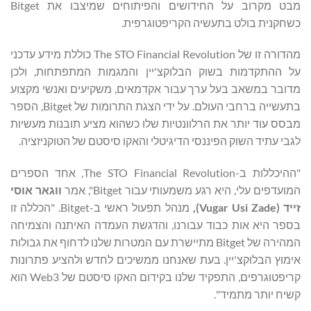
מבט מקרוב על החידושים והפיתוחים שמיצבו את Bitget
כשחקנית בולט בתעשיה הקריפטוגרפית.
מהדורה זו של The STO Financial Revolution כוללת מידע עדכני
על ההתקדמות בשוק הבלוקצ'יין והמגמות המתפתחות, ולכן
מדובר במשאב בעל ערך עבור אקדמאים, משקיעים ואנשי מקצוע
בתעשייה ברחבי העולם. על ידי הצגת התרומות של Bitget, הספר
מבסס עוד יותר את הרלוונטיות שלו כשהוא מציע תובנות מעשיות
לגבי עתיד השוק הפיננסי הדיגיטלי והאקו סיסטם של הטוקניזציה.
"ההיכללות ב-The STO Financial Revolution, אחד הספרים
המועדפים עלי, היא רגע משמעותי עבור Bitget", אמר
ווגאר אוסי
זייד (
Vugar Usi Zade
),
מנהל תפעול ראשי ב-Bitget. "הכללה זו
בספר היא אות כבוד עבורנו, והדגשת העמדה האיתנה והצמיחה
המהירה של Bitget מתיישרת עם המטרות שלנו לדחוף את גבולות
אימוץ הבלוקצ'יין. בעת שאנחנו ממשיכים לחדש ולהציע פתרונות
קריפטוגרפים, התפקיד שלנו בקידום האקו סיסטם של Web3 הוא
קשיח יותר מתמיד".