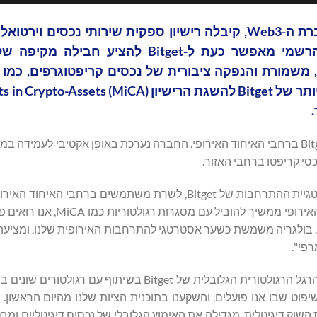
מסוכנות ההכנסות הלאומית של בולגריה. הרישיון הרשמי מאפשר כעת ל-Bitget ל
 משמורת והנפקה ציבורית של נכסים קריפטוגרפים, כמו ג
סי קריפטו ברחבי האזור.
. "כשהאיחוד האירופי ממשיך להוביל עם מסגרות 
. בולגריה משמשת כשער אסטרטגי להתרחבות האירופית שלנו, ומציעה
פי".
נג הוסיף, "בשנת 2025, אנו נרגשים להמשיך ולהגדיל את טביעת הרגל הרגולטורית הגלובלית של Bitget ב
פוט שבו אנו פועלים, והשקענו בתוכנית הציות שלנו מהיום הראשון. 
ק דיגיטלית, מגדילה את האימוץ הגלובלי של נכסים דיגיטליים ומב