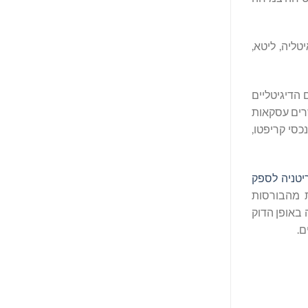
טליה, ליטא,
כסים הדיגיטליים
רים עסקאות
סי קריפטו,
יטניה לספק
Forbes דירגה לאחרונה את Bitget כאחת מהבורסות
ף פעולה באופן הדוק
ם.