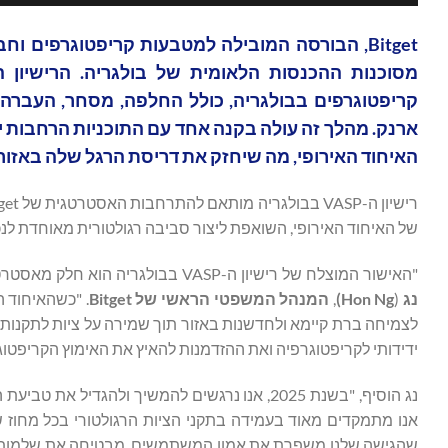
קריפטוגרפים בבולגריה, כולל החלפה, מסחר, העברה,
האיחוד האירופי, מה שיחזק את דריסת הרגל שלה באזור.
של האיחוד האירופי, השואפת ליצור סביבה רגולטורית מאוחדת לנכ
"האישור המוצלח של רישיון ה-VASP בבולגריה הוא חלק מאסטרטגיית ההתרחבות של Bitget, לשרת משתמשים ברחבי האיחוד האירופי", אמר
נג
(
Hon Ng
)
,
המנהל המשפטי הראשי של
Bitget
לצמיחה ברת קיימא ולחדשנות באזור תוך שמירה על ציות לתקנות
ידידותי לקריפטוגרפיה ואת ההזדמנות להאיץ את האימוץ הקריפטוגר
אנו מתמקדים מאוד בעמידה בתקני הציות הרגולטורי בכל מחוז שי
שהגישה שלנו משפרת את אמון המשתמשים, מבטיחה את שלמות השו