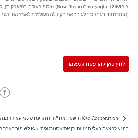
צ'בושולו (
lu
ğ
o
ş
Buse Tosun Çavu
)
(אלוף העולם בהיאבקות),
ס
(נבחרת כדורעף), כדי לעורר את הקהילה העולמית לאמץ את העתיד
לחץ כאן להדפסת המאמר
Kao Corporation חושפת את "חוות הדעת של מועצת המנ
בנוגע להצעת בעלי המניות וכן את אסטרטגית Kao לשיפור הערך הארגוני"