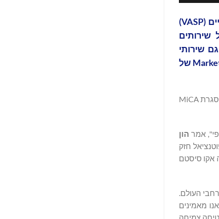
Bitget, הבורסה המובילה למטבעות קריפטוגרפים וחברת ה-Web3, קיבלה רישיון ספקית שירותי נכסים וירטואליים (VASP)
הציע חבילה מקיפה של שירותים
ם שירותי
ארנק. מהלך זה עולה בקנה אחד עם התוכניות הרחבות יותר של Bitget להשגת הרישיון Markets in Crypto-Assets (MiCA) של
רישיון ה-VASP בבולגריה מותאם להתרחבות האסטרטגית של Bitget ברחבי האיחוד האירופי. החברה נערכת באופן אקטיבי לעמידה במסגרת MiCA
הון
רגולטוריות כמו MiCA, אנו רואים פוטנציאל חזק
 אקו סיסטם
שיתוף עם רגולטורים שונים ברחבי העולם.
אנו מאמינים
טיחה צמיחה