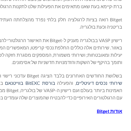
ברת-קיימא בעת שאנו מתאימים את הפעילות שלנו לתקנות הרגול
Bitget רואה בציות לרגולציה חלק בלתי נפרד מהצלחתה העתיד
בריטניה וכעת בולגריה.
רישיון VASP בבולגריה מעניק ל-get
באזור. שירותים אלה כוללים החלפת נכסי קריפטו, המאפשרים המ
יעילות ומאובטחות; ושירותי משמורת, המספקים מסגרת חזקה לשמ
ותומך בהיקף של השקות והזדמנויות חדשניות של אסימונים.
בשלושת החודשים האחרונים בלבד הציגה Bitget עדכוני רישוי והרחבה משמעותיים. היא קיבלה
שירותי נכסים דיגיטליים
, והפעילה
בורסת BitEXC בווייטנאם
האמינ
עם הרגולטורים האירופיים כדי להבטיח שהמוצרים שלה עומדים בכ
אודות
Bitget