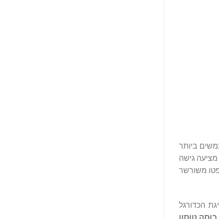
, המשרתת למעלה מ-100 מיליון משתמשים ביותר
 מציעה גישה
 ארנק קריפטו משורשר
גת הכדורגל
בוסה טוסון