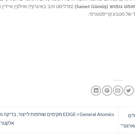
אמט גומוש (
ş
Samet Gümü
)
(מדליסט זהב באיגרוף) ואילקין איידין (
 של מטבע קריפטוגרפי.
General Atomics ו-EDGE מקימים שותפות לייצור, ב
הלים
אלקטרו