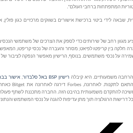
טוריות המתפתחות ברחבי העולם".
ית, שבאה לידי ביטוי ברכישת אישורים בשווקים מרכזיים כגון פולין, אי
Bit את האישור הרגולטורי להציע מגוון רחב של שירותים כדי לספק את הצרכים של משתמשי הנ
רה חלקה בין קריפטו לפיאט; מסחר והעברה של נכסי קריפטו, המאפש
ירה על נכסי משתמשים. בנוסף, הרישיון מאפשר הנפקה לציבור של נכ
רישיון BSP באל סלבדור
,
אישור בבר
בהתאם לתקנות. לאחרונה, 
ות ביותר בעולם ועם רישיון ה-VASP של בולגריה, Bitget ממשיכה להתקדם משמעותית בהיבט הזה. החברה מתכננת לשת
ל דרישות הרגולציה תוך מתן עדיפות להגנה על נכסי המשתמש והנתוני