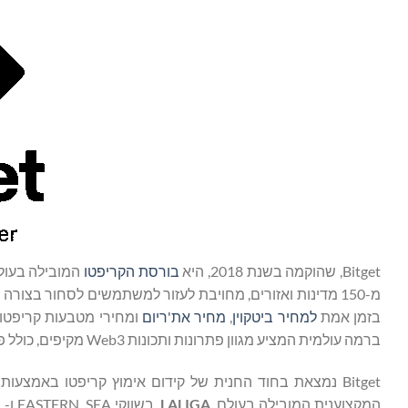
Bitget, שהוקמה בשנת 2018, היא
בורסת הקריפטו
מ-150 מדינות ואזורים, מחויבת לעזור למשתמשים לסחור בצור
בזמן אמת
למחיר ביטקוין
,
מחיר את'ריום
ומחירי מטבעות קריפטו
ברמה עולמית המציע מגוון פתרונות ותכונות Web3 מקיפים, כולל פונקציונליות ארנק, החלפת אסימונים, שוק NFT, דפדפן DApp ועוד.
Bitget נמצאת בחוד החנית של קידום אימוץ קריפטו באמצע
המקצוענית המובילה בעולם,
LALIGA
, בשווקי EASTERN, SEA ו- LATAM, כמו גם שותפה גלובלית של הספורטאים הלאומיים הטורקיים