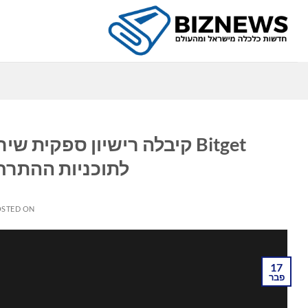
Ski
t
conten
כ
Bitget קיבלה רישיון ספקית
לתוכניות ההתרח
STED ON
17
פבר