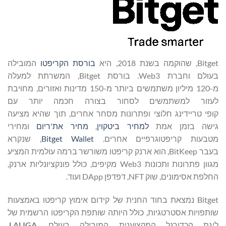
Bitget, שהוקמה בשנת 2018, היא
בורסת
הקריפטו
המובילה
בעולם וחברת Web3. בורסת Bitget, המשרתת למעלה
מ-120 מיליון משתמשים ביותר מ-150 מדינות ואזורים, מחויבת
לעזור למשתמשים לסחור בצורה חכמה יותר עם
קופי טריידינג חלוצי ופתרונות מסחר אחרים, תוך שהיא מציעה
גישה בזמן אמת
למחיר
ביטקוין
,
מחיר
את'ריו
ם
ומחירי
מטבעות קריפטוגרפיים אחרים.
Wallet
Bitget
, שנקרא
בעבר BitKeep, הוא ארנק קריפטו משורשר ברמה עולמית המציע
מגוון פתרונות ותכונות Web3 מקיפים, כולל פונקציונליות ארנק,
החלפת אסימונים, שוק NFT, דפדפן DApp ועוד.
Bitget נמצאת בחוד החנית של קידום אימוץ קריפטו באמצעות
שותפויות אסטרטגיות, כולל היותה שותפת הקריפטו הרשמית של
ליגת הכדורגל המקצוענית המובילה בעולם,
LALIGA
,