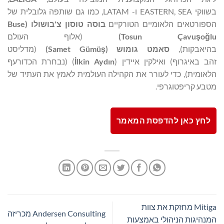
בשווקי EASTERN, SEA ו- LATAM, כמו גם שותפה גלובלית של
הספורטאים הלאומיים הטורקיים
בוסה טוסון
צ'בושולו
(
Buse
lu
ğ
o
ş
Tosun Çavu
)
(אלוף העולם
בהיאבקות),
סאמט
גומוש
(
ş
Samet Gümü
)
(מדליסט
זהב באיגרוף) ואילקין איידין (
lkin Aydın
İ
) (נבחרת הכדורעף
הלאומית), כדי לעורר את הקהילה העולמית לאמץ את העתיד של
מטבע קריפטוגרפי.
לחץ כאן להדפסת המאמר
Mitiga מחזקת את צוות
Andersen Consulting מכריזה
המנהיגות הניהולי באמצעות