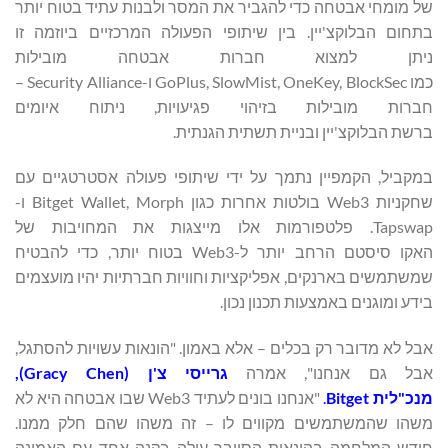
של מומחי אבטחה כדי להגביר את המסר ולבנות עתיד בטוח יותר
בתחום הבלוקצ'יין. בין שיתופי הפעולה המרכזיים ביוזמה זו
ניתן למצוא חברות אבטחה מובילות
כמו GoPlus, SlowMist, OneKey, BlockSec ו-Security Alliance –
חברות מובילות בזיהוי פגיעויות, ניתוח איומים
ברשת הבלוקצ'יין ובניית תשתית הגנתית.
במקביל, הקמפיין נתמך על ידי שיתופי פעולה אסטרטגיים עם
שחקניות Web3 בולטות אחרות כגון Bitget Wallet, Morph ו-
Tapswap. פלטפורמות אלו מייצגות את המחויבות של
האקו סיסטם הרחב יותר ל-Web3 בטוח יותר, כדי להבטיח
שמשתמשים בארנקים, אפליקציות וחוויות חברתיות יהיו מועצמים
בידע ומוגנים באמצעות תכנון נכון.
אבל לא מדובר רק בכלים – אלא באמון. "הונאות עשויות להסתגל,
אבל גם אנחנו", אמרה
גרייסי צ'ן (
Gracy Chen
),
מנכ"לית
Bitget
.
"אנחנו בונים לעתיד Web3 שבו אבטחה היא לא
משהו שהמשתמשים מקווים לו – זה משהו שהם חלק ממנו.
חודש המלחמה בהונאות הסייבר עולה בקנה אחד עם האמונה