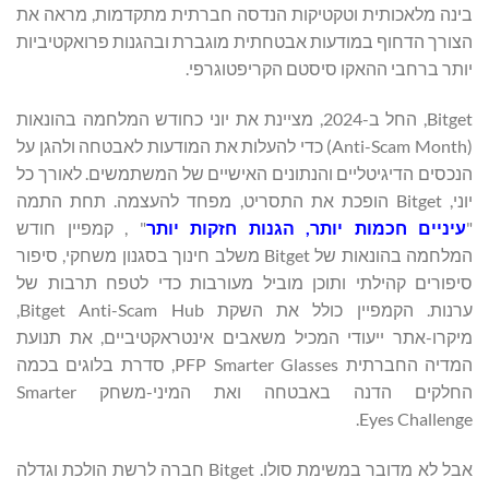
בינה מלאכותית וטקטיקות הנדסה חברתית מתקדמות, מראה את
הצורך הדחוף במודעות אבטחתית מוגברת ובהגנות פרואקטיביות
יותר ברחבי ההאקו סיסטם הקריפטוגרפי.
Bitget, החל ב-2024, מציינת את יוני כחודש המלחמה בהונאות
(Anti-Scam Month) כדי להעלות את המודעות לאבטחה ולהגן על
הנכסים הדיגיטליים והנתונים האישיים של המשתמשים. לאורך כל
יוני, Bitget הופכת את התסריט, מפחד להעצמה. תחת התמה
"
עיניים חכמות יותר, הגנות חזקות יותר
" , קמפיין חודש
המלחמה בהונאות של Bitget משלב חינוך בסגנון משחקי, סיפור
סיפורים קהילתי ותוכן מוביל מעורבות כדי לטפח תרבות של
ערנות. הקמפיין כולל את השקת Bitget Anti-Scam Hub,
מיקרו-אתר ייעודי המכיל משאבים אינטראקטיביים, את תנועת
המדיה החברתית PFP Smarter Glasses, סדרת בלוגים בכמה
החלקים הדנה באבטחה ואת המיני-משחק Smarter
Eyes Challenge.
אבל לא מדובר במשימת סולו. Bitget חברה לרשת הולכת וגדלה