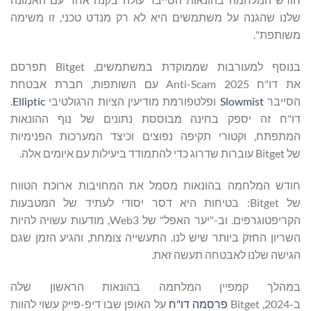
שלנו שהגנה על משתמשים היא לא רק מנדט טכני, זו משימה
משותפת".
בנוסף למעורבות שממוקדת במשתמשים, Bitget תפרסם
את דו"ח 2025 Anti-Scam עם השותפות, חברת אבטחת
הסייבר
Slowmist
ופלטפורמת מודיעין הציות הרגולטיבי
Elliptic
.
דו"ח זה יספק בחינה מבוססת נתונים של נוף ההונאות
המתפתח, וקטורי תקיפה נפוצים וכיצד המערכות הפנימיות
של Bitget עוברות שדרוג כדי להתמודד ביעילות עם איומים אלה.
חודש המלחמה בהונאות מסמל את המחויבות ארוכת הטווח
של Bitget: בטיחות היא דסר יסודי לעתיד של המטבעות
הקריפטוגרפים. וב-"יער האפל" של Web3, מודעות עשויה להיות
השריון החזק ביותר שיש לנו. התעשייה צומחת, והגיע הזמן שגם
הגישה שלנו לאבטחה תעשה זאת.
במהלך קמפיין המלחמה בהונאות הראשון שלה
ב-2024, Bitget
פרסמה דו"ח
על האופן שבו דיפ-פייק עשוי להוות