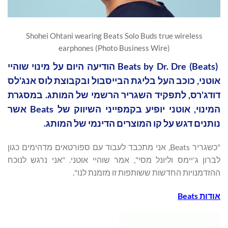
Shohei Ohtani wearing Beats Solo Buds true wireless
earphones (Photo Business Wire)
‏ Beats by Dr. Dre (Beats) הודיעה היום על מינוי שוהיי
אוטני, כוכב העל בליגת הבייסבול ובקבוצת לוס אנג'לס
דודג'רס, לתפקיד השגריר הרשמי של המותג. במסגרת
המינוי, אוטני יופיע בקמפייני השיווק של Beats אשר
נותנים דגש על קו המוצרים הדינמי של המותג.
"כשגריר Beats, אני מתכבד לעבוד עם ספורטאים מדהימים כגון
לברון ג'יימס וליונל מסי", אמר שוהיי אוטני. "אני נרגש לנוכח
ההזדמנויות החדשות ששותפות זו מזמנת לנו".
אודות
Beats