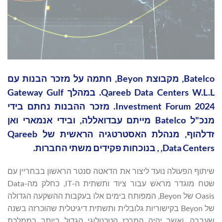
Batelco, מקבוצת Beyon, חתמה על מזכר הבנות עם
Qareeb Data Centers W.L.L. במהלך Gateway Gulf
Investment Forum 2024. מזכר ההבנות נחתם בידי
מנכ"ל Batelco מייתם עבדואללה, ובידי אנמארי ואן
זדלהוף, מנהלת האסטרטגיה הראשית של Qareeb
Data Centers, , בנוכחות פקידים משתי החברות.
שיתוף הפעולה נועד ליצור את הדאטה סנטר הראשון בבחריין עם
שטח מוגדר מראש עבור ציוד ותשתית ה-IT, כחלק מה-Data
Oasis של Beyon, המפותח בימים אלו בעקבות ההשקעה הגדולה
של Beyon בקישוריות גלובלית ותשתית דיגיטלית שהוכרזה בשנה
שעברה, ואשר יהיה המרכז הטכנולוגי הגדול ביותר בממלכת