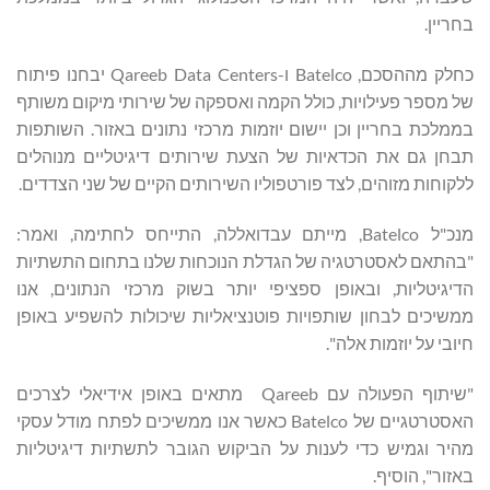
בחריין.
כחלק מההסכם, Batelco ו-Qareeb Data Centers יבחנו פיתוח
של מספר פעילויות, כולל הקמה ואספקה של שירותי מיקום משותף
בממלכת בחריין וכן יישום יוזמות מרכזי נתונים באזור. השותפות
תבחן גם את הכדאיות של הצעת שירותים דיגיטליים מנוהלים
ללקוחות מזוהים, לצד פורטפוליו השירותים הקיים של שני הצדדים.
מנכ"ל Batelco, מייתם עבדואללה, התייחס לחתימה, ואמר:
"בהתאם לאסטרטגיה של הגדלת הנוכחות שלנו בתחום התשתיות
הדיגיטליות, ובאופן ספציפי יותר בשוק מרכזי הנתונים, אנו
ממשיכים לבחון שותפויות פוטנציאליות שיכולות להשפיע באופן
חיובי על יוזמות אלה".
"שיתוף הפעולה עם Qareeb מתאים באופן אידיאלי לצרכים
האסטרטגיים של Batelco כאשר אנו ממשיכים לפתח מודל עסקי
מהיר וגמיש כדי לענות על הביקוש הגובר לתשתיות דיגיטליות
באזור", הוסיף.