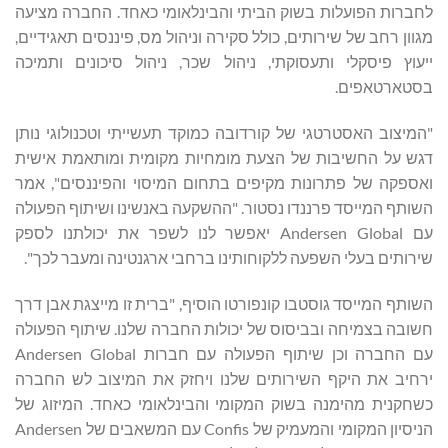
לחברות הפועלות בשוק הביתי והבינלאומי כאחד. החברה מציעה
מגוון רחב של שירותים, כולל סקירה וניהול מס, פיננסים תאגידיים,
ייעוץ פיסקלי ותעסוקתי, ניהול שכר, ניהול סיכונים ותמיכה
בסטארטאפים.
"המיצוב האסטרטגי של קורדובה כמוקד תעשייתי וטכנולוגי נותן
דגש על החשיבות של הצעת מומחיות מקומית ומותאמת אישית
ואספקה של פתרונות מקיפים בתחום המיסוי והפיננסים", אמר
השותף המייסד פרננדו נסטור. "ההשקעה באנשינו ושיתוף הפעולה
עם Andersen Global יאפשר לנו לשפר את יכולתנו לספק
שירותים בעלי השפעה ללקוחותינו ברחבי ארגנטינה ומעבר לכך".
השותף המייסד גוסטבו קונפורטו הוסיף, "ברית זו מייצגת אבן דרך
חשובה בצמיחה ובביסוס של יכולות החברה שלנו. שיתוף הפעולה
עם החברה וכן שיתוף הפעולה עם חברות Andersen Global
ירחיב את היקף השירותים שלנו ויחזק את המיצוב לש החברה
כשחקנית מהימנה בשוק המקומי והבינלאומי כאחד. המיזוג של
הניסיון המקומי והמעמיק של Confis עם המשאבים של Andersen