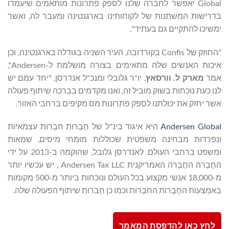
Global יאפשר לחברה שלנו לספק פתרונות מותאמים שיעמדו
בדרישות המשתנות של לקוחותינו בארגנטינה ומעבר לה, ואשר
ימשיכו להתקיים גם בעתיד".
"החוזק של Confis בקורדובה, העיר השניה בגודלה בארגנטינה, וכן
איכות האנשים שלה מתאימים בצורה מושלמת ל-Andersen",
אמר
מארק ל.
וורסאץ
, יו"ר גלובלי ומנכ"ל אנדרסן. "יחד עמם יש
לנו כעת נוכחות בשוק מוביל זה, ואנו מקדמים בברכה שיתוף פעולה
אשר יחזק את יכולתנו לספק פתרונות מס מקיפים ברחבי האזור.
Andersen Global
היא איגוד בינ"ל של חֶבְרות חבֵרות עצמאיות
ונפרדות מבחינה משפטית שכוללות מומחי מיסים, שמאות
ומשפט ברחבי העולם. לאנדרסן גלובל, שהוקמה ב-2013 על ידי
החֶבְרה החֲבֵרה האמריקנית Andersen Tax LLC , יש עכשיו יותר
מ-18,000 אנשי מקצוע בכל העולם ונוכחות ביותר מ-500 מקומות
באמצעות החֶבְרות החבֵרות וכמו כן חֶברות שיתוף הפעולה שלה.
לחץ כאן להדפסת המאמר