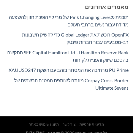
מאמרים אחרונים
תוכנית Pink Changing Lives®‎ של מרי קיי הופכת חזון להשפעה
מדידה עבור נשים ברחבי העולם
OpenFX רוכשת את Global Ledger כדי להשיק חשבונות
רב-מטבעיים עבור חברות פינטק
Hamilton Reserve Bank ו- SEE Capital Hamilton Ltd.‎ התקשרו
בהסכם שיווק והפניית לקוחות
PU Prime מרחיבה את המסחר בזהב עם השקת XAUUSD247
Corpay Cross-Border מונתה לשותפת המט"ח הרשמית של
Ultimate Sevens
מדיניות פרטיות
צור קשר
תקנון שימוש באתר
כל הזכויות שמורות 2026 ©
זהר נוי - BIZNEWS