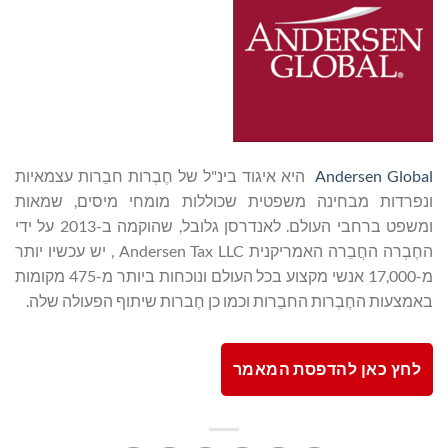
Andersen Global
היא איגוד בינ"ל של חֶבְרות חבֵרות עצמאיות
ונפרדות מבחינה משפטית שכוללות מומחי מיסים, שמאות
ומשפט ברחבי העולם. לאנדרסן גלובל, שהוקמה ב-2013 על ידי
החֶבְרה החֲבֵרה האמריקנית Andersen Tax LLC , יש עכשיו יותר
מ-17,000 אנשי מקצוע בכל העולם ונוכחות ביותר מ-475 מקומות
באמצעות החֶבְרות החבֵרות וכמו כן חֶברות שיתוף הפעולה שלה.
לחץ כאן להדפסת המאמר