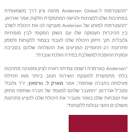
"ההצטרפות ל-Andersen Global מהווה ציון דרך משמעותית
במחויבות שלנו למצוינות ולגישה המתמקדת הלקוח, אמר וארויאן.
"ההצטרפות למותג של Andersen מעניקה לנו את היכולת לשלב
בין ההיכרות העמוקה שלו עם השוק המקומי לבין מומחיות
גלובלית, תוך חיזוק היכולת שלנו לעבוד בצמוד ללקוחות ולספק
פתרונות רב-תחומיים המניעים את ההצלחה שלהם בסביבה
עסקית ההופכת למשולבת במידה הולכת וגוברת".
"Andersen בארמניה רשמה צמיחה ראויה לציון ומפגינה מחויבות
בלתי מתפשרת להענקת השירות הטוב ביותר מאז תחילת
פעילותה כחברה שותפה", אמר
מארק ל.
וורסאץ
, יו"ר גלובלי
ומנכ"ל אנדרסן. "המעבר שלהם למעמד של חברה שותפה מחזק
את הנוכחות שלנו באזור ומגביר את היכולת שלנו להציע פתרונות
משולבים וחוצי גבולות ללקוחות".