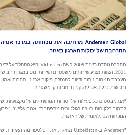
ההרחבה של יכולות הארגון באזור.
2021. הצוות מציע שירותים משפטיים ושירותי מס במגוון רחב של
העברת תמחור, ניתוח ודיווח להנהלה, פיקוח ארגוני, תחרות ואמון,
ורכישות, נדל"ן, אנרגיה, קניין רוחני וחוקי משפחה.
"אנו מבססים כל פעילות על יסודות המושתתים על מקצועיות, שק
הנוכחות הבינלאומית של הארגון".
"Andersen ב-Uzbekistan מחזקת את הפלטפורמה האזורית שלנו בשוק שהופך יותר חשוב לעסקים בינלאומיים ולהשקעות חוצות גבולות", אמר