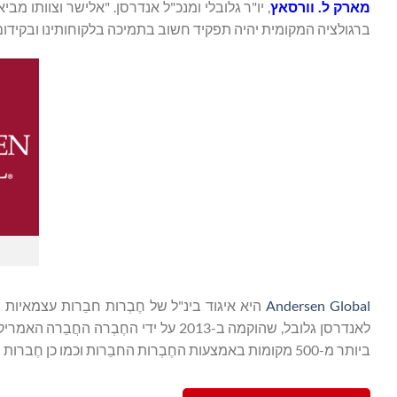
מארק ל.
וורסאץ
, יו"ר גלובלי ומנכ"ל אנדרסן. "אלישר וצוותו מ
ברגולציה המקומית יהיה תפקיד חשוב בתמיכה בלקוחותינו ובקידום
Andersen Global
היא איגוד בינ"ל של חֶבְרות חבֵרות עצמאיו
ביותר מ-500 מקומות באמצעות החֶבְרות החבֵרות וכמו כן חֶברות שיתוף הפעולה שלה.