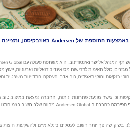
Andersen Global מרחיבה את נוכחותה במרכז אסיה באמצעות התוספת של ersen
 מגזרים, כולל תאימות לדרישות מס אינדיבידואליות וארגוניות, ייעוץ מס
 חוקי בנקאות וחוקי תאגידים, כוח אדם והעסקה, התדיינות משפטית וחקי
יפות וכן גישה מונעת פתרונות וניתוח, והחברה נמצאת במיצוב טוב
לתמוך בלקוחות בזירה רגולטורית מתפתחת", אמר אלישר. "צירוף הפירמה כחברה ב-dersen Global