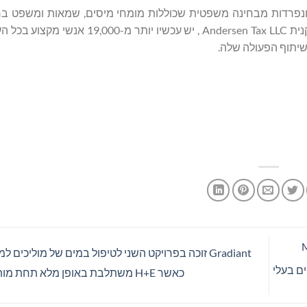
ת ונפרדות מבחינה משפטית שכוללות מומחי מיסים, שמאות ומשפט בר
לאנדרסן גלובל, שהוקמה ב-2013 על ידי החֶבְרה החֲבֵרה האמריקנית Andersen Tax LLC , 
זור MENA
Gradiant זוכה בפרויקט השני לטיפול במים של מוליכים
ם בעלי
כאשר H+E משתלבת באופן מלא תחת מותג אחד