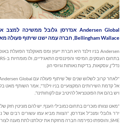
Andersen Global אנדרסן גלובל ממשי
Bellingham Wallace, חברה עמה ישנו שיתוף פעולה מאז 2022, כפירמה חברה ומשיקה את המותג Andersen בניו זילנד.
נדל"ן, עסקאות, בדיקות נאותות וגיוסי הון.
אל קדמת השירותים המקצועיים בניו זילנד", אמר השותף מאט בל
ויש בהם את הפוטנציאל להיטיב עם לקוחותינו".
"מאט וצוותו מוכרים בתחום כמובילי הענף. יש להם מוניטין חזק ש
יו"ר גלובלי ומנכ"ל אנדרסן. "הצוות מביא עמו עשורים רבים של 
SME, והוספתו כפירמה חברה מחזקת את יכולתנו לתת מענה לצורך הרב תחומי והגדל של לקוחותינו בשוק אסיה והאוקיאנוס השקט".