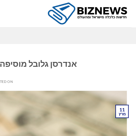
Ski
t
conten
כ
אנדרסן גלובל מוסיפה 
TED ON
11
מרץ