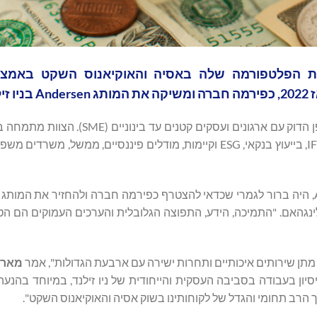
כה למצב את הפלטפורמה שלה באסיה והאוקיאנוס השקט באמצ
Andersen בניו זילנד היא חברת ייעוץ ומס מאוקלנד הפועלת באופן הדוק עם ארגונים ועס
בתחום העסקים, המיסוי והפיננסים התאגידיים, ולו מומחיות ב-IFRS, בייעוץ בנקאי, ESG וקיימות, מודלים פיננסיים, מ
"לאחר קרוב לשלוש שנים של שיתוף פעולה עם Andersen Global, היה ברור לגמרי שכדאי להצטרף כפירמה חברה ולהחזיר את
ינגהאם. "התמיכה, הידע, התפוצה הגלובלית והערכים העמוקים הם הט
ל מתן שירותים איכותיים ותחרות ישירה עם ארבעת הגדולות", אמר
מארק
ניסיון בעבודה בסביבה העסקית והייחודית של ניו זילנד, במיוחד בהנ