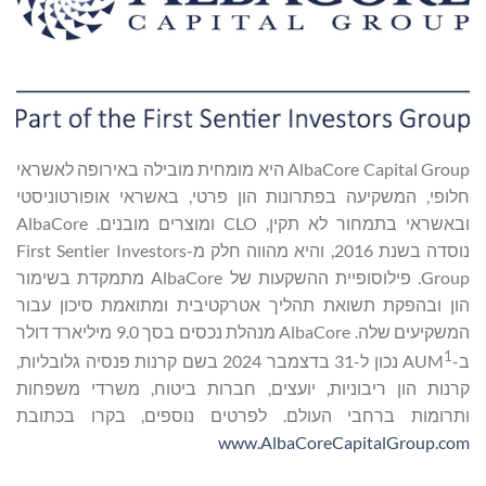
AlbaCore Capital Group היא מומחית מובילה באירופה לאשראי
חלופי, המשקיעה בפתרונות הון פרטי, באשראי אופורטוניסטי
ובאשראי בתמחור לא תקין, CLO ומוצרים מובנים. AlbaCore
נוסדה בשנת 2016, והיא מהווה חלק מ-First Sentier Investors
Group. פילוסופיית ההשקעות של AlbaCore מתמקדת בשימור
הון ובהפקת תשואת תהליך אטרקטיבית ומתואמת סיכון עבור
המשקיעים שלה. AlbaCore מנהלת נכסים בסך 9.0 מיליארד דולר
1
ב-AUM
נכון ל-31 בדצמבר 2024 בשם קרנות פנסיה גלובליות,
קרנות הון ריבוניות, יועצים, חברות ביטוח, משרדי משפחות
ותרומות ברחבי העולם. לפרטים נוספים, בקרו בכתובת
www.AlbaCoreCapitalGroup.com