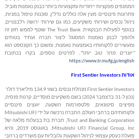
הממנפים פונקציות ייחודיות ומקצועיות ביותר כבנק נאמנות מוביל.
פתרונות פיננסיים מעין אלה כוללים נדל"ן, סוכנות טיפול במניות,
ניהול נכסים ושירותי משקיעים, כמו גם שירותי ירושה רלבנטיים,
בנוסף לפעילות הבנקאית. The Trust Bank שוטף לממש חזון זה
ולהפוך לבנק נאמנות המסוגל ליצור חברה ועתיד בטוחים
ומעשירים ללקוחותיו באמצעות נאמנות; ומשום כך הקונספט הוא
"יוצרים מחר טוב יותר"
. לפרטים נוספים, בקרו בכתובת
https://www.tr.mufg.jp/english
אודות
First Sentier Investors
First Sentier Investors מנהלת נכסים בשווי 134.9 מיליארד דולר
(נכון ל-31 בדצמבר 2024) בשם משקיעים מוסדיים, קרנות פנסיה,
מפיצים סיטונאים, פלטפורמות השקעה, יועצים פיננסיים
ולקוחותיהם ברחבי העולם. החברה נרכשה על ידי Mitsubishi UFJ
Trust and Banking Corporation, חברת בת בבעלות מלאה של
Mitsubishi UFJ Financial Group, Inc. באוגוסט 2019, והיא
פועלת כעסק עצמאי לניהול השקעות גלובליות עם משרדים ברחבי