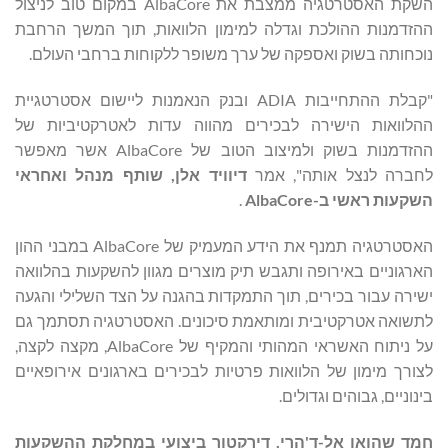
השקת האסטרטגיה ממצבת את AlbaCore במקום טוב לניצול
ההזדמנות ההולכת וגדלה למימון הלוואות, תוך המשך הרחבת
נוכחותה בשוק ואספקה של ערך משופר ללקוחות ברחבי העולם.
"קבלת ההתחייבות ADIA ובנק הנאמנות ליישום אסטרטגיית
ההלוואות הישירה לבכירים מהווה עדות לאטרקטיביות של
ההזדמנות בשוק ולמיצוב הטוב של AlbaCore אשר מאפשר
לחברה לנצל אותה", אמר
דיוויד אלן, שותף מנהל ואחראי
השקעות ראשי ב-
AlbaCore
.
האסטרטגיה תמנף את הידע המעמיק של AlbaCore במבני ההון
הארגוניים באירופה ותגבש תיק מוצרים מגוון להשקעות בהלוואה
ישירה עבור בכירים, תוך התמקדות בהגנה על הצד השלילי והגעה
לתשואה אטרקטיבית ומותאמת סיכונים. האסטרטגיה תסתמך גם
על ניתוח האשראי המהותי והמקיף של AlbaCore, מקצה לקצה,
לצורך מימון של הלוואות פרטיות לבכירים בארגונים אירופאיים
בינוניים, גבוהים וגדולים.
חמד שהואן אל-ד'הרי, דירקטור ביצועי במחלקת ההשקעות