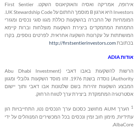
אירופה, אמריקה ואסיה והאוקיאנוס השקט. First Sentier
Investors היא ארגון B מוסמך החתום על UK Stewardship Code.
המומחיות של החברה בהשקעות כוללת מגוו סוגי נכסים ומגזרי
התמחות המתמקדים ביצירת השקעות מוצלחות וברות קיימא
המושתתות על עקרונות השקעה אחראית. לפרטים נוספים, בקרו
בכתובת
http://firstsentierinvestors.com
אודות
ADIA
הרשות להשקעות באבו דאבי (Abu Dhabi Investment
Authority) נוסדה בשנת 1976. זהו מוסד השקעות גלובלי ומגוון
המבצע השקעות זהירות בשם שלטונות אבו דאבי ותוך יישום
אסטרטגיה המתמקדת ביצירת ערך לטווח הרחוק.
1
הערך AUM מחושב כסכום ערך הנכסים נטו, התחייבויות הון
עתידיות, מימון חוב זמין ונכסים בכל המכשירים המנוהלים על ידי
AlbaCore.