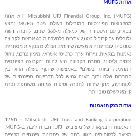
אודות
MUFG
Mitsubishi UFJ Financial Group, Inc. (MUFG) היא אחת
מהקבוצות הפיננסיות המובילות בעולם. מטה MUFG נמצא
בטוקיו, עם היסטוריה של למעלה מ-360 שנים. לחברה רשת
גלובלית עם קרוב ל-2,000 אתרים בלמעלה מ-40 ארצות. לקבוצה
140,000 עובדים והיא מציעה שירותים הכוללים בנקאות מסחרית,
נאמנות בנקאית, ניירות ערך, כרטיסי אשראי, מימון צרכני, ניהול
נכסים וליסינג. מטרת הקבוצה היא להיות "הקבוצה הפיננסית
המהימנה ביותר בעולם" באמצעות שיתוף פעולה הדוק בין
החברות שלה ותוך מענה גמיש לכל הדרישות הפיננסיות של
לקוחותיה, מתן שירות לחברה וטיפוח צמיחה משותפת וברת
קיימא לעולם טוב יותר.
אודות בנק הנאמנות
Mitsubishi UFJ Trust and Banking Corporation – תאגיד
הנאמנות והבנקאות של מיצובישי UFJ, חברת ליבה ב-MUFG,
מציעה ללקוחותיה מגוון רחב של פתרונות פיננסיים מקיפים