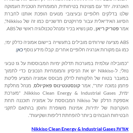
האנרגיה. יחד עם מצוינות בטיחותית, המומחיות הטכנית העמוקה
שלנו בדלקים חלופיים ובעיצובי מנועים הופכת אותנו לחברת
הסיווג האידיאלית עבור פרויקטים חדשניים כמו זה של Nikkiso",
אמר
פטריק ריאן
, סגן נשיא בכיר ומנהל טכנולוגיה ראשי של ABS.
ABS מציעה שירותים מובילים בתעשייה ביישום אמוניה כדלק ימי,
כמו גם מקורות אנרגיה חלופיים אחרים. קבלו מידע נוסף
כאן
.
"כמובילה עולמית במערכות תדלוק ימיות המבוססות על גז טבעי
נוזלי, ל-Nikkiso יש את הניסיון והמומחיות הנכונים כדי לתמוך
במעבר בטוח של הלקוחות לדלק מבוסס אמוניה המציע פליטת
פחמן נמוכה יותר", אמר
קונסטנטינוס פאקיולס
, מנהל מחלקת
ימית, Nikkiso Clean Energy & Industrial Gases. "מערכת
אספקת הדלק של Nikiso המבוססת על אמוניה תוכננה תחת
העקרונות של יתירות, אמינות משופרת וחוסן בהתאם לתקני
הבטיחות הגבוהים ביותר להפחתת דליפות ושקיעות".
אודות
Nikkiso Clean Energy & Industrial Gases