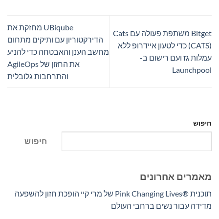
UBiqube מחזקת את
Bitget משתפת פעולה עם Cats
הדירקטוריון עם ותיקים מתחום
(CATS) כדי לטעון איידרופ ללא
מחשב הענן והאבטחה כדי להניע
עמלות גז ועם רישום ב-
את החזון של AgileOps
Launchpool
והתרחבות גלובלית
חיפוש
חיפוש
מאמרים אחרונים
תוכנית Pink Changing Lives®‎ של מרי קיי הופכת חזון להשפעה
מדידה עבור נשים ברחבי העולם