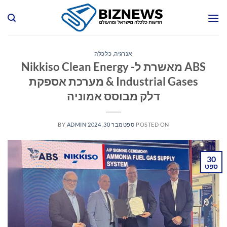
Ski
t
conten
אנרגיה
,
כלכלה
ABS מאשרת ל- Nikkiso Clean Energy
& Industrial Gases מערכת אספקת
דלק מבוסס אמוניה
POSTED ON
ספטמבר 30, 2024
ADMIN
BY
30
ספט