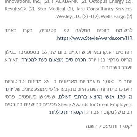
Innovations, Inc.) (2), HALKBANK (2), Octopus Energy (2),
ResultsCX (2), Seer Medical (2), Tata Consultancy Services
(2), Wells Fargo (2) ו- Wesley, LLC (2).
לרשימת הזוכים המלאה לפי קטגוריה, בקרו באתר
.
https://www.StevieAwards.com/HR
הפרסים יוענקו באירוע שיתקיים ביום שני, 16 בספטמבר במלון
מריוט מרקיז בניו יורק.
הכרטיסים מוצעים כעת למכירה
. האירוע
יועבר בשידור חי.
יותר מ -1,000 מועמדויות מארגונים ב -35 מדינות וטריטוריות
הוערכו בתחרות השנה. הזוכים נקבעו על פי ממוצע ציונים של
יותר
מ -130 אנשי מקצוע ברחבי העולם,
ששימשו כשופטים. פרסי
Stevie Awards for Great Employers מכירים בהישגים בהיבטים
רבים של מקום העבודה.
הקטגוריות כוללות
:
*קטגוריות מעסיק השנה