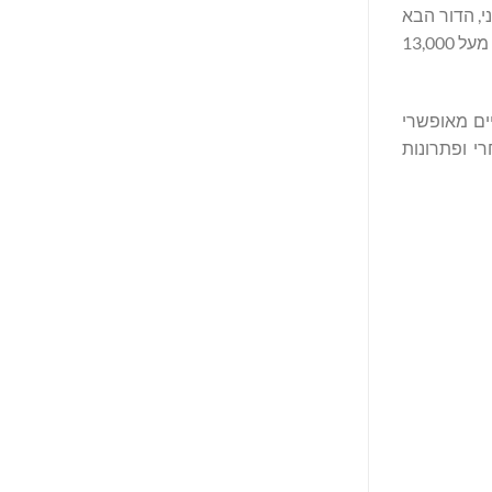
ח. GA מובילה במחקר היתוך גרעיני, הדור הבא
של ביקוע גרעיני וטכנולוגיות חומרים מתקדמות. החברה משתרעת על יותר מ-8 מיליון רגל רבוע של מתקני הנדסה, מעבדה וייצור ומעסיקה מעל 13,000
מטיים מאופשרי
רי ופתרונות