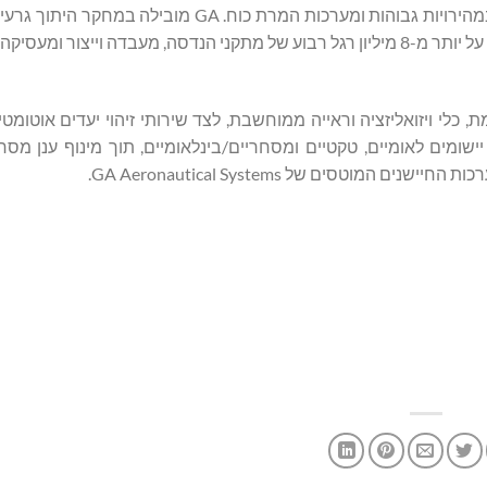
לוויינים, תותח מסילה אלקטרו-מגנטי, לייזר בהספק גבוה, קלעים במהירויות גבוהות ומערכות המרת כו
יטיקה מתקדמת, כלי ויזואליזציה וראייה ממוחשבת, לצד שירותי זיהוי יעדים אוטו
יישומים לאומיים, טקטיים ומסחריים/בינלאומיים, תוך מינוף ענן מסח
טסים של GA Aeronautical Systems.