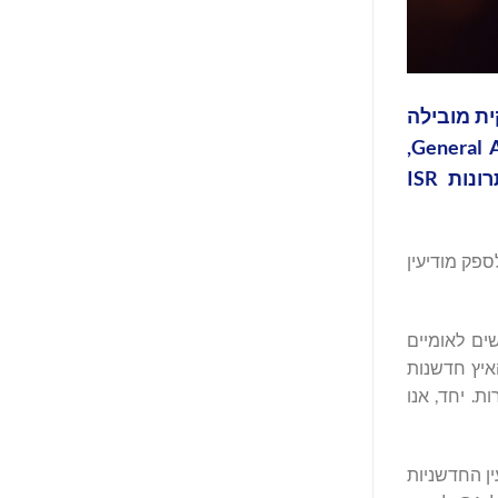
דיעה על הרכישה אסטרטגית של North Point Defense, Inc (NPD), ספקית מובילה
של תוכנת מודיעין מבוסס אותות (SIGINT) בשילוב חיישנים, בידי General Atomics Integrated Intelligence, Inc (GA-III),
שהייתה ידועה בעבר בשם General Atomics Commonwealth Computer Research, Inc, במטרה לספק פתרונות ISR
 לספק מודיעין
S מתקדמים לתמיכה במשתמשים לאומיים
רד מוכח במודיעין טקטי ב-DoD וב-IC, אנו יכולים להאיץ חדשנות
. יחד, אנו
ין החדשניות