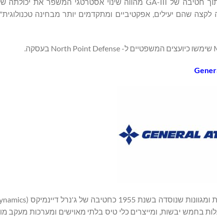
לספק ערך גדול יותר ללקוחות עם פתרונות ISR מקצה לקצה שהם יעילים, אפקטיביים ומתקדמים יותר מבחינה טכנ
נת 1986. GA וחברות קשורות פועלות בחמש יבשות, ומייצרים כלי טיס בלתי מאוישים ומערכות מע