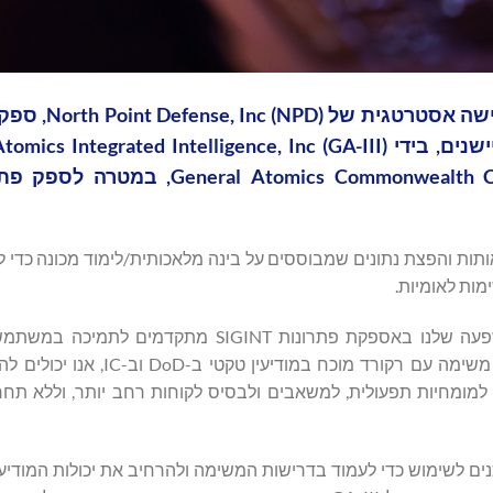
General Atomics ג'נרל אטומיקס (GA) הו
ונומיים לעיבוד אותות והפצת נתונים שמבוססים על בינה מלאכותית/לימוד מכונה כדי
מות לאומיות.
"ההצטרפות ל-GA מייצגת הזדמנות מדהימה להגביר את ההשפעה שלנו באספקת פתרונות IGINT
וטקטיים", אמר ברוס בננאטי, נשיא NPD. "כחלק מארגון ממוקד משימה עם רקו
 למומחיות תפעולית, למשאבים ולבסיס לקוחות רחב יותר, וללא תחרות
וכנים לשימוש כדי לעמוד בדרישות המשימה ולהרחיב את יכולות המודיע