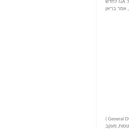
בתוך קבוצת החברות של GA. "שילוב הטכנולוגיות של NPD בתוך חטיבה של GA-III מהווה שינוי אסטרטגי המשפר את יכולתה של GA לחדש
ולוגית", אמר בריאן
General Atomics ג'נרל אטומיקס היא חברת טכנולוגיות ביטחוניות ומגוונות שנוסדה בשנת 1955 כחטיבה של ג'נרל דיינמיקס (General Dynamics )
קב מוטסות, מעקב