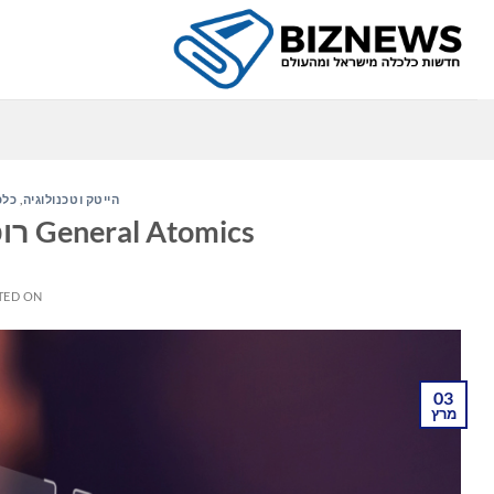
Ski
t
conten
הייטק וטכנולוגיה
,
כלכ
General Atomics רוכשת את North Point Defense
TED ON
03
מרץ