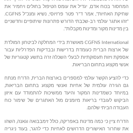
המחסור בכוח אדם, יגדיל את עומס הטיפול בחולים ויחמיר את
שחיקת האחיות", אמר ד"ר פטר פרזיוסי, נשיא ומנכ"ל CGFNS.
"זהו אתגר עולמי רב-שכבתי הדורש פתרונות שיתופיים וחדשניים
בין מדינות מקור ומדינות מקבלות".
CGFNS International מאושרת בידי המחלקה לביטחון המולדת
של ארצות הברית כעומדת בדרישות ובבדיקות הפדרליות עבור
אספקת ויזות תעסוקתיות לבעלי השכלה זרה בתשע קטגוריות של
אנשי מקצוע בתחום הבריאות.
כדי להציע הקשר עולמי למספרים בארצות הברית, הדו"ח מנתח
גם הגירה עולמית של אחיות ואנשי מקצוע בתחום הבריאות,
במיוחד כשמדינות המקור והיעד ממשיכות להתמודד עם איזון
הביקוש לעובדי בריאות מיומנים מול האתגרים של שימור כוח
העבודה הביתי שלהם.
הדו"ח ציין כי כמה מדינות באפריקה, כולל זימבבואה וגאנה, השהו
את שחרור האישורים הדרושים לאחיות כדי להגר, בעוד ניגריה