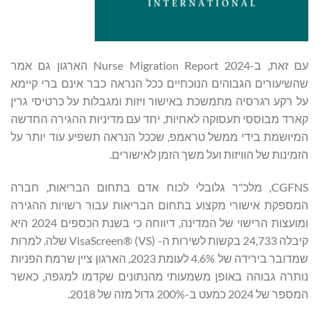
עם זאת, ב-2024 Nurse Migration Report הארגון גם אמר
שהשיעורים הגבוהים הנוכחיים ככל הנראה כבר אינם ברי קיימא
על רקע רגרסיה מתמשכת באישור ויזות ומגבלות על כרטיסי גרין
קארד מבוססי תעסוקה לאחיות, יחד עם מדיניות ההגירה החדשה
המיושמת בידי ממשל טראמפ, שככל הנראה תשפיע עוד יותר על
הזמינות של הוויזות ועל משך הזמן לאישורים.
CGFNS, מלכ"ר גלובלי לכוח אדם בתחום הבריאות, חברה
המספקת אישורי מקצוע בתחום הבריאות עבור רשויות ההגירה
ומועצות הרישוי של המדינה, דיווחה כי בשנת הכספים 2024 היא
קיבלה 24,733 בקשות לשירות ה- VisaScreen® (VS) שלה. למרות
שמדובר בירידה של 4.6% לעומת 2023, הארגון ציין שרמת הפניות
נותרה גבוהה באופן משמעותי מהנתונים שקדמו למגפה, כאשר
המספר של 2024 כמעט ב-200% גדול מזה של 2018.