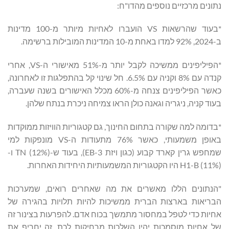
נתונים מרכזיים נוספים מהדו"ח:
*בעוד שהרשאות VS הועברו לאחיות מיותר מ-100 מדינות
ב-2024, 92% למדו באחת מ-10 המדינות המובילות ברשימה.
*הפיליפינים ממשיכה לקבל יותר מ-51% מאישורי ה-VS, אחרי
קנדה עם 8% וקניה עם 6.5%. חל שינוי קל בהתפלגות זו לאחרונה,
כאשר הפיליפינים צנחה מ-60% מכלל האישורים בשנה שעברה,
בעוד קניה, ניגריה וגאנה כולן הראו צמיחה ניכרת בנתח שלהן.
*בדומה למה שקורה בתחום החינוך, גם קטגוריות הוויזות ממוקדות
באופן משמעותי, כאשר 76% מתעודות ה-VS מונפקות למי
שמחפש גרין קארד קבוע (כגון ויזת EB-3), בעוד ש-TN (12%) ו-
H1-B (11%) היו הקטגוריות המשמעותיות היחידות האחרות.
"הנתונים הללו מאשרים את מה שאחרים רואים, שמערכות
הבריאות בארצות הברית ממשיכות להיות תלויות בהגירה של
אחיות כדי לטפל במחסור מתמשך בכוח אדם. להפרעות בצינור זה
של אחיות מוסמכות יהיו השלכות מרחיקות לכת. זה יחריף את