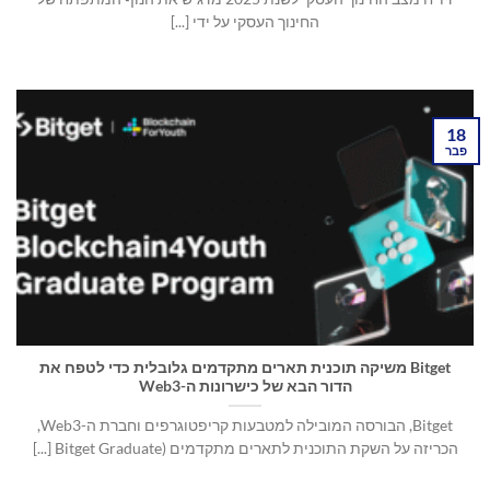
החינוך העסקי על ידי [...]
18
פבר
Bitget משיקה תוכנית תארים מתקדמים גלובלית כדי לטפח את
הדור הבא של כישרונות ה-Web3
Bitget, הבורסה המובילה למטבעות קריפטוגרפים וחברת ה-Web3,
הכריזה על השקת התוכנית לתארים מתקדמים (Bitget Graduate [...]