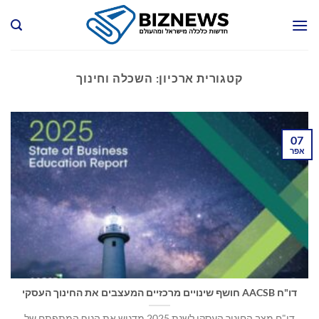
Ski
t
conten
קטגורית ארכיון:
השכלה וחינוך
07
אפר
דו"ח AACSB חושף שינויים מרכזיים המעצבים את החינוך העסקי
דו"ח מצב החינוך העסקי לשנת 2025 מדגיש את הנוף המתפתח של